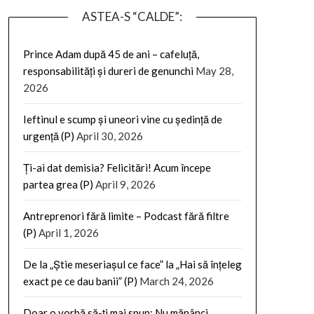
ASTEA-S “CALDE”:
Prince Adam după 45 de ani – cafeluță,
responsabilități și dureri de genunchi
May 28,
2026
Ieftinul e scump și uneori vine cu ședință de
urgență (P)
April 30, 2026
Ți-ai dat demisia? Felicitări! Acum începe
partea grea (P)
April 9, 2026
Antreprenori fără limite – Podcast fără filtre
(P)
April 1, 2026
De la „Știe meseriașul ce face” la „Hai să înțeleg
exact pe ce dau banii” (P)
March 24, 2026
Doar o vorbă să-ți mai spun: Nu mănânci