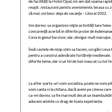
de facilități la Hotel Opal, mi-am dat seama rapi
reușit:
restaurant pentru evenimente
, terasa cu 
să mai, vorbesc deja de vacanța – Litoral 2022.
Imi doresc sa organizez niște activități tare faine 
concurență acerbă in diferite probe de indemanar
Ceva in genul Survivor, dar, desigur mult mai ușor,
Însă castele de nisip stim sa facem, voi găsi ceva
pentru a construi adevărate fortărețe medievale. 
diferite teme, dar si un fel de bal-mascat cu tot f
La after-party-uri vom socializa, poate ne vom pl
vom canta si la chitara, dacă avem pe cineva care
ca-mi doresc sa fie mai mult decat un teambuildin
aducem aminte cu drag de toata experienta.