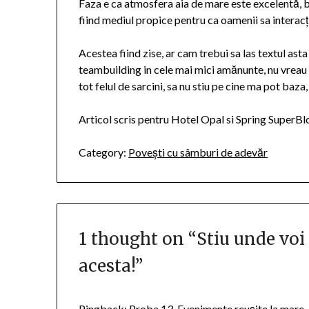
Faza e ca atmosfera aia de mare este excelentă, b
fiind mediul propice pentru ca oamenii sa interacț
Acestea fiind zise, ar cam trebui sa las textul as
teambuilding in cele mai mici amănunte, nu vreau s
tot felul de sarcini, sa nu stiu pe cine ma pot baza,
Articol scris pentru Hotel Opal si Spring SuperB
Category:
Povești cu sâmburi de adevăr
1 thought on “
Stiu unde vo
acesta!
”
Pingback:
Proba 13. Evenimente reușite la mare,