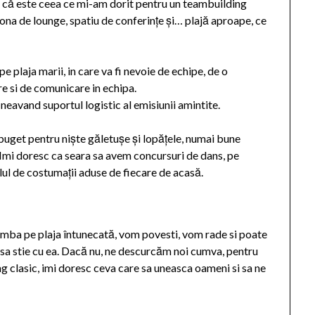
d că este ceea ce mi-am dorit pentru un teambuilding
zona de lounge, spatiu de conferințe și… plajă aproape, ce
pe plaja marii, in care va fi nevoie de echipe, de o
e si de comunicare in echipa.
 neavand suportul logistic al emisiunii amintite.
 buget pentru niște găletușe și lopățele, numai bune
Imi doresc ca seara sa avem concursuri de dans, pe
elul de costumații aduse de fiecare de acasă.
imba pe plaja întunecată, vom povesti, vom rade si poate
 sa stie cu ea. Dacă nu, ne descurcăm noi cumva, pentru
g clasic, imi doresc ceva care sa uneasca oameni si sa ne