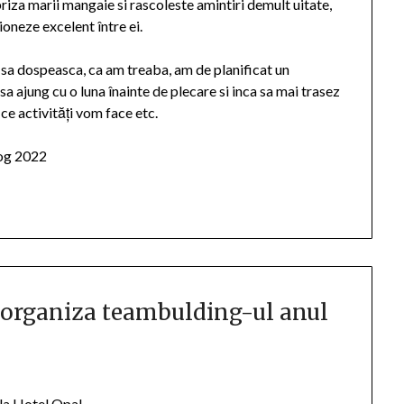
riza marii mangaie si rascoleste amintiri demult uitate,
ioneze excelent între ei.
ta sa dospeasca, ca am treaba, am de planificat un
a ajung cu o luna înainte de plecare si inca sa mai trasez
 ce activități vom face etc.
log 2022
i organiza teambulding-ul anul
 la Hotel Opal