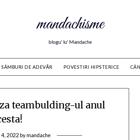
mandachisme
blogu' lu' Mandache
 SÂMBURI DE ADEVĂR
POVESTIRI HIPSTERICE
CÂN
iza teambulding-ul anul
cesta!
l 4, 2022
by
mandache