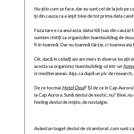
Nu știu cum se face, dar eu sunt cel de la job pe c
și din cauza ca a ieșit bine de tot prima data can
Faza tare e ca anul asta, datorită (sau din cauza) f
suntem chitiți sa organizăm teambuilding de doua or
fi în toamnă. Dar nu toamnă târzie, ci toamna aia
Ok, dacă în ceilalți ani am mers în diverse locații
acesta sa organizez teambuilding-ul intr-un
hotel
iz mediteranean. Așa, ca după un pic de research,
De ce tocmai
Hotel Opal
? Și de ce în Cap Aurora?
la Cap Aurora. Sună destul de exotic, nu? Bine, nu
feeling destul de mișto, de nostalgie.
Având un buget destul de stramtorat, cum sunt ca