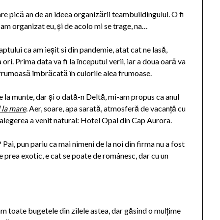
are pică an de an ideea organizării teambuildingului. O fi
d am organizat eu, și de acolo mi se trage, na…
aptului ca am ieșit si din pandemie, atat cat ne lasă,
i. Prima data va fi la începutul verii, iar a doua oară va
 frumoasă îmbrăcată în culorile alea frumoase.
 de la munte, dar și o dată-n Deltă, mi-am propus ca anul
 la mare
. Aer, soare, apa sarată, atmosferă de vacanță cu
 alegerea a venit natural: Hotel Opal din Cap Aurora.
 Pai, pun pariu ca mai nimeni de la noi din firma nu a fost
 e prea exotic, e cat se poate de românesc, dar cu un
m toate bugetele din zilele astea, dar găsind o mulțime