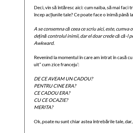
Deci, vin să întăresc aici: cum naiba, să mai faci 
încep acțiunile tale? Ce poate face o inimă până 
A se consemna că ceea ce scriu aici, este, cumva o 
dețină controlul inimii, dar el doar crede că că-l p
Awkward.
Revenind la momentul în care am intrat în casă cu
uit” cum zice franceju’:
DE CE AVEAM UN CADOU?
PENTRU CINE ERA?
CE CADOU ERA?
CU CE OCAZIE?
MERITA?
Ok, poate nu sunt chiar astea întrebările tale, dar,