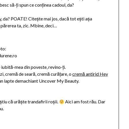
besc să-ți spun ce conținea cadoul, da?
y
, da? POATE! Citește mai jos, dacă tot ești așa
 părerea ta, zic. Mbine, deci…
oto:
llurene.ro
 iubită-mea din poveste, revino-ți.
zi, cremă de seară, cremă curățare, o
cremă antirid Hey
 un lapte demachiant Uncover My Beauty.
tiu că urăște trandafirii roșii.
Aici am fost rău. Dar
u.