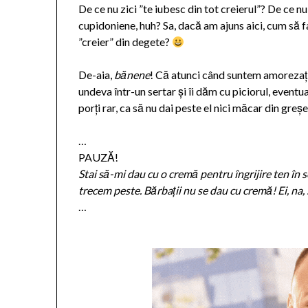
De ce nu zici ”te iubesc din tot creierul”? De ce 
cupidoniene, huh? Sa, dacă am ajuns aici, cum să fa
”creier” din degete?
De-aia,
bănene
! Că atunci când suntem amorezați,
undeva într-un sertar și îi dăm cu piciorul, eventu
porți rar, ca să nu dai peste el nici măcar din greșe
…
PAUZĂ!
Stai să-mi dau cu o cremă pentru îngrijire ten în s
trecem peste. Bărbații nu se dau cu cremă! Ei, na, 
…