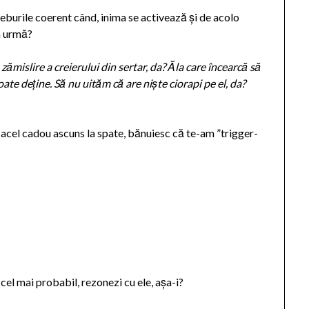
treburile coerent când, inima se activează și de acolo
la urmă?
zămislire a creierului din sertar, da? Ăla care încearcă să
oate deține. Să nu uităm că are niște ciorapi pe el, da?
 acel cadou ascuns la spate, bănuiesc că te-am ”trigger-
 cel mai probabil, rezonezi cu ele, așa-i?