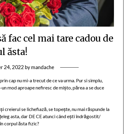
ă fac cel mai tare cadou de
l ăsta!
r 24, 2022
by
mandache
 prin cap nu mi-a trecut de ce va urma. Pur si simplu,
ntr-un mod aproape nefiresc de mișto, părea a se duce
i creierul se lichefiază, se topește, nu mai răspunde la
înțeleg asta, dar DE CE atunci când ești îndrăgostit/
în corpul ăsta fizic?