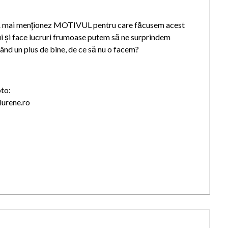
ie să mai menționez MOTIVUL pentru care făcusem acest
i și face lucruri frumoase putem să ne surprindem
ucând un plus de bine, de ce să nu o facem?
oto:
llurene.ro