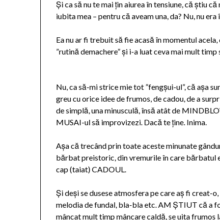
Și ca să nu te mai țin aiurea în tensiune, că știu 
iubita mea – pentru că aveam una, da? Nu, nu era î
Ea nu ar fi trebuit să fie acasă în momentul acela,
”rutină demachere” și i-a luat ceva mai mult timp s
Nu, ca să-mi strice mie tot ”fengșui-ul”, că așa sun
greu cu orice idee de frumos, de cadou, de a surp
de simplă, una minusculă, însă atât de MINDBLOWI
MUSAI-ul să improvizezi. Dacă te ține. Inima.
Așa că trecând prin toate aceste minunate gânduri,
bărbat preistoric, din vremurile în care bărbatul 
cap (taiat) CADOUL.
Și deși se dusese atmosfera pe care aș fi creat-o
melodia de fundal, bla-bla etc. AM ȘTIUT că a fo
mâncat mult timp mâncare caldă, se uita frumos la 