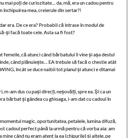
că nu mai poți de curiozitate… da, mă, era un cadou pentru
n închipuirea mea, creierule din sertar?!
 dar era. De ce era? Probabil că intrase în modul de
ă-și facă toate cele. Asta sa fi fost?
t femeile, că atunci când bărbatului îi vine și așa destul
rinde, când plănuiește… EA trebuie să facă o chestie atât
NG, încât se duce naibii tot planul și atunci e ditamai
 m-am dus cu pași direcți, neșovăiți, spre ea. Și ca un
era bărbat și gândea cu ghioaga, i-am dat cu cadoul în
, momentul magic, oportunitatea, petalele, lumina difuză,
st cadoul perfect până la urmă pentru că vorba aia: am
mine când nu eram atent la ea (chipurile) și altele, pe