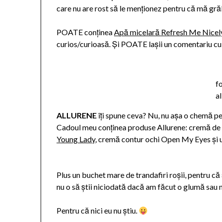
care nu are rost să le menționez pentru că mă gră
POATE conținea
Apă micelară Refresh Me Nicel
curios/curioasă. Și POATE lașii un comentariu cu
f
a
ALLURENE
îți spune ceva? Nu, nu așa o chemă pe
Cadoul meu conținea produse Allurene: cremă de 
Young Lady
, cremă contur ochi Open My Eyes și
Plus un buchet mare de trandafiri roșii, pentru că ș
nu o să știi niciodată dacă am făcut o glumă sau n
Pentru că nici eu nu știu.