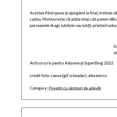
Acestea fiind spuse și ajungând la final, trebu
cadou. Motivul este că atâta timp cât putem dăru
persoanele dragi, iubitele sau iubții, prietenii ad
f
a
Articol scris pentru Allurene și SuperBlog 2022
credit foto: canva (gif si header), allurene.ro
Category:
Povești cu sâmburi de adevăr