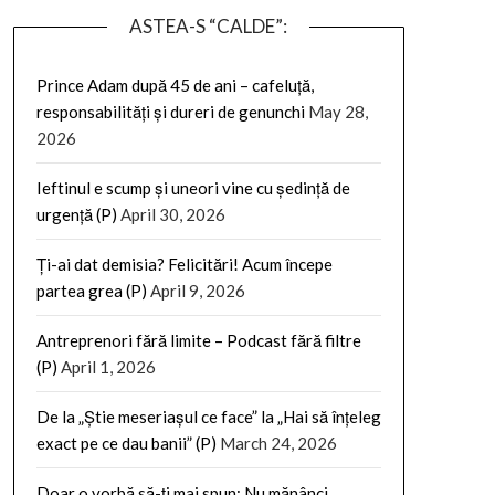
ASTEA-S “CALDE”:
Prince Adam după 45 de ani – cafeluță,
responsabilități și dureri de genunchi
May 28,
2026
Ieftinul e scump și uneori vine cu ședință de
urgență (P)
April 30, 2026
Ți-ai dat demisia? Felicitări! Acum începe
partea grea (P)
April 9, 2026
Antreprenori fără limite – Podcast fără filtre
(P)
April 1, 2026
De la „Știe meseriașul ce face” la „Hai să înțeleg
exact pe ce dau banii” (P)
March 24, 2026
Doar o vorbă să-ți mai spun: Nu mănânci