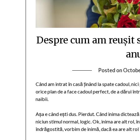
Despre cum am reușit s
anu
Posted on
Octobe
Când am intrat în casă ținând la spate cadoul, nici
orice plan de a face cadoul perfect, de a dărui î
naibii.
Așa e când ești dus. Pierdut. Când inima dictează ș
niciun stimul normal, logic. Ok, inima are alt rol, 
îndrăgostită, vorbim de inimă, dacă ea are alt rol 