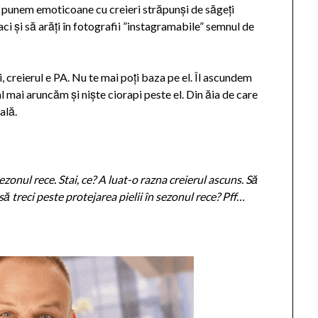
nu punem emoticoane cu creieri străpunși de săgeți
ci și să arăți în fotografii ”instagramabile” semnul de
 creierul e PA. Nu te mai poți baza pe el. Îl ascundem
al mai aruncăm și niște ciorapi peste el. Din ăia de care
ală.
ezonul rece. Stai, ce? A luat-o razna creierul ascuns. Să
să treci peste protejarea pielii în sezonul rece? Pff…