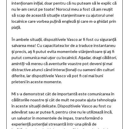
intenționam inițial, doar pentru că nu puteam să le explic că
nu le-am cerut pe toate! Norocul meu a fost că am reușit
să scap de această situație stanjenitoare cu ajutorul unei
localnice care vorbea puțină engleză și care m-a ghidat prin
piață.
În ambele situații, dispozitivele Vasco ar fi fost cu siguranță
salvarea mea! Cu capacitatea lor de a traduce instantaneu
și precis, aș fi putut evita momentele stânjenitoare și aș fi
putut comunica mai ușor cu localnicii. Așadar, dragi călători,
amintiți-vă mereu că aventurile voastre pot deveni și mai
distractive atunci când interacționați cu oameni din culturi
diferite, iar dispozitivele Vasco vă pot fi cei mai buni
prieteni în aceste momente.
Mi s-a demonstrat cât de importantă este comunicarea în
călătoriile noastre și cât de mult ne poate ajuta tehnologia
în aceste situații delicate. Dispozitivele Vasco au fost cu
adevărat sau ar putea fi, pentru cine nu le utilizează încă,
un salvator în momentele de impas, transformând o
experiență potențial stresantă într-una plină de