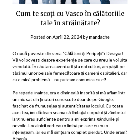
Cum te scoți cu Vasco în călătoriile
tale în străinătate?
Posted on
April 22, 2024
by
mandache
O nouă poveste din seria “Călătorii și Peripeții”? Desigur!
Vă voi povesti despre experiențe pe care cu greu le voi uita
vreodată. În căutarea aventurii și a noi culturi, am pășit pe
tărâmul unor peisaje fermecătoare și oameni ospitalieri, dar
cu o mică problemă – nu puteam comunica cu ei!
Pe repede-inainte, era o dimineață însorită și mă aflam într-
un mic sat din ținuturi cunoscute doar de pe Google,
fascinat de frumusețea și autenticitatea locului. Cu toate
acestea, îmi dădeam seama că limbajul corpului și zâmbetul
larg nu erau suficiente pentru a-mi exprima gândurile și
nevoile. Localnicii vorbeau o limbă pe care eu nu o
înțelegeam, iar eu mă simțeam complet pierdut. Unde eram?
Albania.