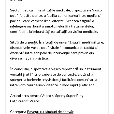
Sector medical: În instituțiile medicale, dispozitivele Vasco
pot fi folosite pentru a facilita comunicarea între medici și
pacienți care vorbesc limbi diferite. Acestea asigură o
înțelegere mai bună a simptomelor și a tratamentelor,
contribuind la îmbunătățirea calității serviciilor medicale.
Situții de urgență: În situații de urgență sau în medii militare,
dispozitivele Vasco pot fi vitale în comunicarea rapidă și
eficientă între echipele de intervenție care provin din
diverse medii lingvistice.
În concluzie, dispozitivele Vasco reprezintă un instrument
versatil și util într-o varietate de contexte, ajutând la
spargerea barierele lingvistice și facilitând comunicarea
între vorbitorii de limbi diferite în mod rapid și eficient.
Articol scris pentru Vasco si Spring Super Blog
Foto credit: Vasco
Category:
Povești cu sâmburi de adevăr