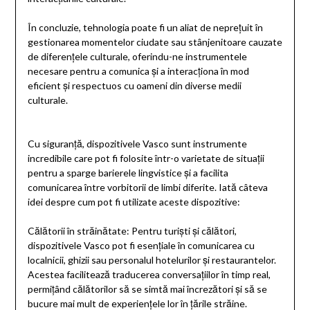
În concluzie, tehnologia poate fi un aliat de neprețuit în
gestionarea momentelor ciudate sau stânjenitoare cauzate
de diferențele culturale, oferindu-ne instrumentele
necesare pentru a comunica și a interacționa în mod
eficient și respectuos cu oameni din diverse medii
culturale.
Cu siguranță, dispozitivele Vasco sunt instrumente
incredibile care pot fi folosite într-o varietate de situații
pentru a sparge barierele lingvistice și a facilita
comunicarea între vorbitorii de limbi diferite. Iată câteva
idei despre cum pot fi utilizate aceste dispozitive:
Călătorii în străinătate: Pentru turiști și călători,
dispozitivele Vasco pot fi esențiale în comunicarea cu
localnicii, ghizii sau personalul hotelurilor și restaurantelor.
Acestea facilitează traducerea conversațiilor în timp real,
permițând călătorilor să se simtă mai încrezători și să se
bucure mai mult de experiențele lor în țările străine.