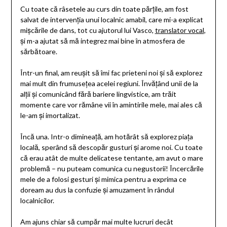
Cu toate că râsetele au curs din toate părțile, am fost
salvat de intervenția unui localnic amabil, care mi-a explicat
mișcările de dans, tot cu ajutorul lui Vasco,
translator vocal
,
și m-a ajutat să mă integrez mai bine în atmosfera de
sărbătoare.
Într-un final, am reușit să îmi fac prieteni noi și să explorez
mai mult din frumusețea acelei regiuni. Învățând unii de la
alții și comunicând fără bariere lingvistice, am trăit
momente care vor rămâne vii în amintirile mele, mai ales că
le-am și imortalizat.
Încă una. Intr-o dimineață, am hotărât să explorez piața
locală, sperând să descopăr gusturi și arome noi. Cu toate
că erau atât de multe delicatese tentante, am avut o mare
problemă – nu puteam comunica cu negustorii! Încercările
mele de a folosi gesturi și mimica pentru a exprima ce
doream au dus la confuzie și amuzament în rândul
localnicilor.
Am ajuns chiar să cumpăr mai multe lucruri decât