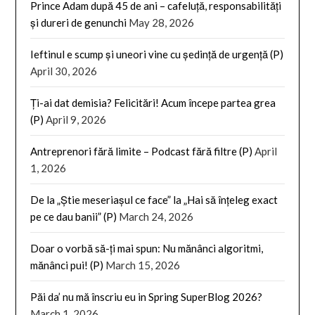
Prince Adam după 45 de ani – cafeluță, responsabilități
și dureri de genunchi
May 28, 2026
Ieftinul e scump și uneori vine cu ședință de urgență (P)
April 30, 2026
Ți-ai dat demisia? Felicitări! Acum începe partea grea
(P)
April 9, 2026
Antreprenori fără limite – Podcast fără filtre (P)
April
1, 2026
De la „Știe meseriașul ce face” la „Hai să înțeleg exact
pe ce dau banii” (P)
March 24, 2026
Doar o vorbă să-ți mai spun: Nu mănânci algoritmi,
mănânci pui! (P)
March 15, 2026
Păi da’ nu mă înscriu eu in Spring SuperBlog 2026?
March 1, 2026