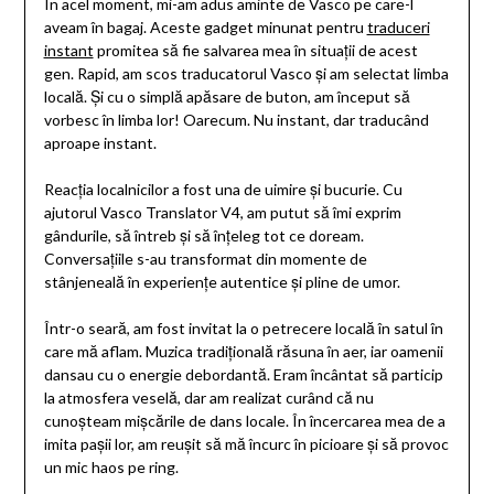
În acel moment, mi-am adus aminte de Vasco pe care-l
aveam în bagaj. Aceste gadget minunat pentru
traduceri
instant
promitea să fie salvarea mea în situații de acest
gen. Rapid, am scos traducatorul Vasco și am selectat limba
locală. Și cu o simplă apăsare de buton, am început să
vorbesc în limba lor! Oarecum. Nu instant, dar traducând
aproape instant.
Reacția localnicilor a fost una de uimire și bucurie. Cu
ajutorul Vasco Translator V4, am putut să îmi exprim
gândurile, să întreb și să înțeleg tot ce doream.
Conversațiile s-au transformat din momente de
stânjeneală în experiențe autentice și pline de umor.
Într-o seară, am fost invitat la o petrecere locală în satul în
care mă aflam. Muzica tradițională răsuna în aer, iar oamenii
dansau cu o energie debordantă. Eram încântat să particip
la atmosfera veselă, dar am realizat curând că nu
cunoșteam mișcările de dans locale. În încercarea mea de a
imita pașii lor, am reușit să mă încurc în picioare și să provoc
un mic haos pe ring.