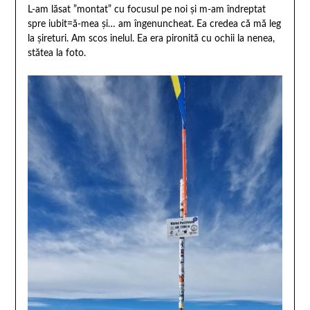
L-am lăsat ”montat” cu focusul pe noi și m-am îndreptat
spre iubit=ă-mea și… am îngenuncheat. Ea credea că mă leg
la șireturi. Am scos inelul. Ea era pironită cu ochii la nenea,
stătea la foto.