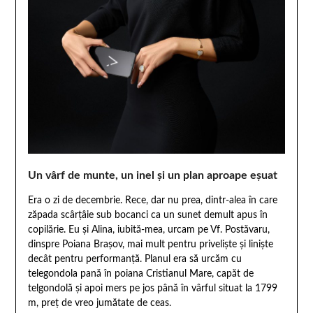
Un vârf de munte, un inel și un plan aproape eșuat
Era o zi de decembrie. Rece, dar nu prea, dintr-alea în care
zăpada scârțâie sub bocanci ca un sunet demult apus în
copilărie. Eu și Alina, iubită-mea, urcam pe Vf. Postăvaru,
dinspre Poiana Brașov, mai mult pentru priveliște și liniște
decât pentru performanță. Planul era să urcăm cu
telegondola pană în poiana Cristianul Mare, capăt de
telgondolă și apoi mers pe jos până în vârful situat la 1799
m, preț de vreo jumătate de ceas.