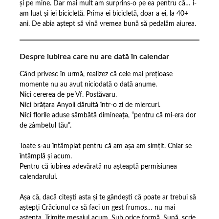
și pe mine. Dar mai mult am surprins-o pe ea pentru că… i-
am luat și iei bicicletă. Prima ei bicicletă, doar a ei, la 40+
ani. De abia aștept să vină vremea bună să pedalăm aiurea.
Despre iubirea care nu are dată în calendar
Când privesc în urmă, realizez că cele mai prețioase
momente nu au avut niciodată o dată anume.
Nici cererea de pe Vf. Postăvaru.
Nici brățara Anyoli dăruită într-o zi de miercuri.
Nici florile aduse sâmbătă dimineața, “pentru că mi-era dor
de zâmbetul tău”.
Toate s-au întâmplat pentru că am așa am simțit. Chiar se
întâmplă și acum.
Pentru că iubirea adevărată nu așteaptă permisiunea
calendarului.
Așa că, dacă citești asta și te gândești că poate ar trebui să
aștepți Crăciunul ca să faci un gest frumos… nu mai
aștepta. Trimite mesajul acum. Sub orice formă. Sună, scrie,