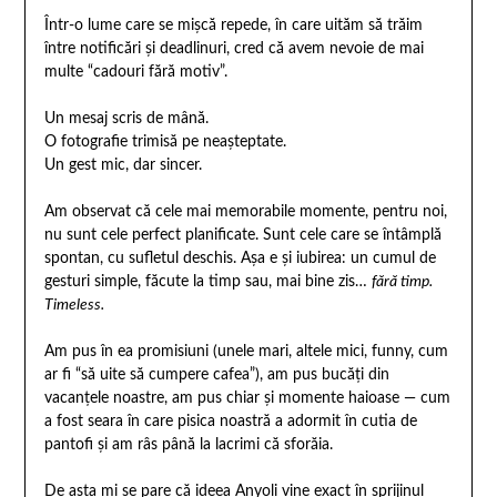
Într-o lume care se mișcă repede, în care uităm să trăim
între notificări și deadlinuri, cred că avem nevoie de mai
multe “cadouri fără motiv”.
Un mesaj scris de mână.
O fotografie trimisă pe neașteptate.
Un gest mic, dar sincer.
Am observat că cele mai memorabile momente, pentru noi,
nu sunt cele perfect planificate. Sunt cele care se întâmplă
spontan, cu sufletul deschis. Așa e și iubirea: un cumul de
gesturi simple, făcute la timp sau, mai bine zis…
fără timp.
Timeless.
Am pus în ea promisiuni (unele mari, altele mici, funny, cum
ar fi “să uite să cumpere cafea”), am pus bucăți din
vacanțele noastre, am pus chiar și momente haioase — cum
a fost seara în care pisica noastră a adormit în cutia de
pantofi și am râs până la lacrimi că sforăia.
De asta mi se pare că ideea Anyoli vine exact în sprijinul