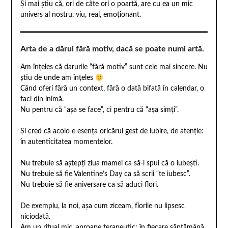
Și mai știu că, ori de câte ori o poartă, are cu ea un mic
univers al nostru, viu, real, emoționant.
Arta de a dărui fără motiv, dacă se poate numi artă.
Am înțeles că darurile “fără motiv” sunt cele mai sincere. Nu
știu de unde am înțeles
Când oferi fără un context, fără o dată bifată în calendar, o
faci din inimă.
Nu pentru că “așa se face”, ci pentru că “așa simți”.
Și cred că acolo e esența oricărui gest de iubire, de atenție:
în autenticitatea momentelor.
Nu trebuie să aștepți ziua mamei ca să-i spui că o iubești.
Nu trebuie să fie Valentine’s Day ca să scrii “te iubesc”.
Nu trebuie să fie aniversare ca să aduci flori.
De exemplu, la noi, așa cum ziceam, florile nu lipsesc
niciodată.
Am un ritual mic, aproape terapeutic: în fiecare săptămână