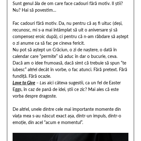
Sunt genul ăla de om care face cadouri fără motiv. Il știi?
Nu? Hai să povestim…
Fac cadouri fără motiv. Da, nu pentru că aș fi uituc (deși,
recunosc, mi s-a mai întâmplat să uit o aniversare și să
compensez eroic după), ci pentru că n-am răbdare să aștept
o zi anume ca să fac pe cineva fericit.
Nu pot să aștept un Crăciun, o zi de naștere, o dată în
calendar care “permite” să aduc în dar o bucurie, ceva.
Dacă am o idee frumoasă, dacă simt că trebuie să spun “te
iubesc” altfel decât în vorbe, o fac atunci. Fără pretext. Fără
fundiță. Fără ocazie.
Love to Give
– L
as aici câteva sugestii, ca un fel de
Easter
Eggs, în caz de pană de idei, știi ce zic? Mai ales că este
vorba despre dragoste.
De altfel, unele dintre cele mai importante momente din
viața mea s-au născut exact așa, dintr-un impuls, dintr-o
emoție, din acel “acum e momentul”.