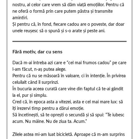
nostru, al celor care vrem să dăm viață emoțiilor. Pentru că
ne oferă o formă prin care putem păstra și transmite
amintiri.
Și pentru că, în fond, fiecare cadou are o poveste, dar doar
unele reușesc să o spună și s-o arate și peste ani.
Fără motiv, dar cu sens
Dacă m-ai întreba azi care e “cel mai frumos cadou” pe care
l-am făcut, n-aș putea alege.
Pentru că nu se măsoară în valoare, ci în intenție. În privirea
celuilalt când îl surprinzi.
În bucuria aceea curată care vine din faptul că te-ai gândit
la el, pur și simplu.
Cred că, în epoca asta a vitezei, asta e cel mai mare lux: să
îți irezervi timp pentru a dărui emoție.
Să încetinești, să te oprești o secundă și să spui: “Te iubesc
acum. Nu mâine. Nu de ziua ta. Acum.”
ZIlele astea mi-am luat bicicletă. Aproape că m-am surprins