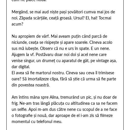
cum ne place nouă.
Mergând, se mai aud niște pași șovăitori cumva mai jos de
noi. Zăpada scârțâie, ceață groasă. Ursul? EI, hai! Tocmai
acum?
Nu apropiem de vârf. Mai aveam puțin când parcă de
niciunde, ceața se risipește și apare soarele. CIneva acolo
sus mă iubește. Observ că nu e urs în spate. E un nene.
Ajugem la vf. Postăvaru doar noi doi și acel nene care
venise singur, un drumeț cu aparatul de gât, pe vintage așa,
dar digital.
El avea să fie martorul nostru. Cineva sau ceva îl trimisese
oare? Să imortalizeze clipa, fără să știe că urma să fie parte
din povestea noastră.
Am întins mâna spre Alina, tremurând un pic, și nu doar de
frig. Ne-am tras lângă plăcuța cu altitudinea ca sa ne facem
un selfie. Apoi m-am dus către nene cu scopul de a ne face
o fotografie și nouă, dar aproape de el i-am zis să filmeze
momentul cu telefonul meu.