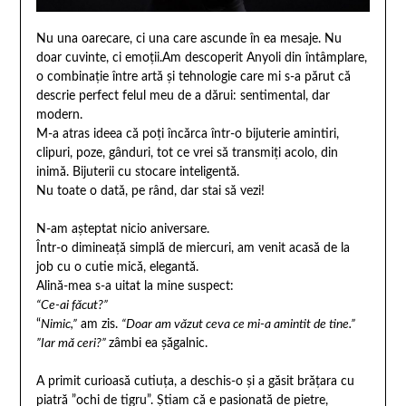
Nu una oarecare, ci una care ascunde în ea mesaje. Nu
doar cuvinte, ci emoții.Am descoperit Anyoli din întâmplare,
o combinație între artă și tehnologie care mi s-a părut că
descrie perfect felul meu de a dărui: sentimental, dar
modern.
M-a atras ideea că poți încărca într-o bijuterie amintiri,
clipuri, poze, gânduri, tot ce vrei să transmiți acolo, din
inimă. Bijuterii cu stocare inteligentă.
Nu toate o dată, pe rând, dar stai să vezi!
N-am așteptat nicio aniversare.
Într-o dimineață simplă de miercuri, am venit acasă de la
job cu o cutie mică, elegantă.
Alină-mea s-a uitat la mine suspect:
“Ce-ai făcut?”
“
Nimic,”
am zis.
“Doar am văzut ceva ce mi-a amintit de tine.”
”Iar mă ceri?”
zâmbi ea șăgalnic.
A primit curioasă cutiuța, a deschis-o și a găsit brățara cu
piatră ”ochi de tigru”. Știam că e pasionată de pietre,