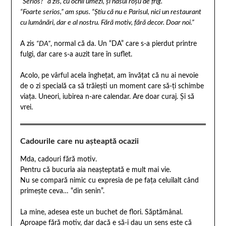
“Serios?” a zis, cu ochii umezi, și nasul roșu de frig.
“Foarte serios,” am spus. “Știu că nu e Parisul, nici un restaurant
cu lumânări, dar e al nostru. Fără motiv, fără decor. Doar noi.”
A zis
“DA”
, normal că da. Un “DA” care s-a pierdut printre
fulgi, dar care s-a auzit tare în suflet.
Acolo, pe vârful acela înghețat, am învățat că nu ai nevoie
de o zi specială ca să trăiești un moment care să-ți schimbe
viața. Uneori, iubirea n-are calendar. Are doar curaj. Și să
vrei.
Cadourile care nu așteaptă ocazii
Mda, cadouri fără motiv.
Pentru că bucuria aia neașteptată e mult mai vie.
Nu se compară nimic cu expresia de pe fața celuilalt când
primește ceva… “din senin”.
La mine, adesea este un buchet de flori. Săptămânal.
Aproape fără motiv, dar dacă e să-i dau un sens este că