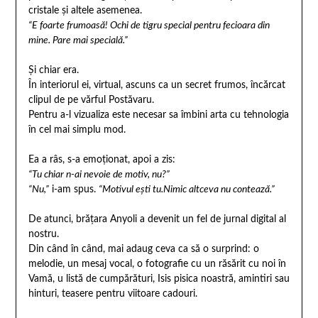
cristale și altele asemenea.
“E foarte frumoasă! Ochi de tigru special pentru fecioara din
mine. Pare mai specială.”
Și chiar era.
În interiorul ei, virtual, ascuns ca un secret frumos, încărcat
clipul de pe vărful Postăvaru.
Pentru a-l vizualiza este necesar sa îmbini arta cu tehnologia
în cel mai simplu mod.
Ea a râs, s-a emoționat, apoi a zis:
“Tu chiar n-ai nevoie de motiv, nu?”
“Nu,”
i-am spus.
“Motivul ești tu.Nimic altceva nu contează.”
De atunci, brățara Anyoli a devenit un fel de jurnal digital al
nostru.
Din când în când, mai adaug ceva ca să o surprind: o
melodie, un mesaj vocal, o fotografie cu un răsărit cu noi în
Vamă, u listă de cumpărături, Isis pisica noastră, amintiri sau
hinturi, teasere pentru viitoare cadouri.