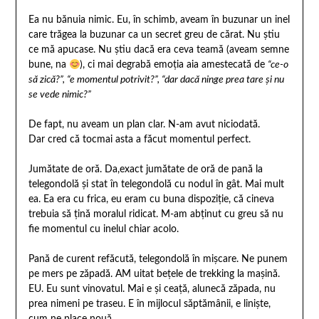
Ea nu bănuia nimic. Eu, în schimb, aveam în buzunar un inel
care trăgea la buzunar ca un secret greu de cărat. Nu știu
ce mă apucase. Nu știu dacă era ceva teamă (aveam semne
bune, na
), ci mai degrabă emoția aia amestecată de
“ce-o
să zică?”, “e momentul potrivit?”, “dar dacă ninge prea tare și nu
se vede nimic?”
De fapt, nu aveam un plan clar. N-am avut niciodată.
Dar cred că tocmai asta a făcut momentul perfect.
Jumătate de oră. Da,exact jumătate de oră de pană la
telegondolă și stat în telegondolă cu nodul în gât. Mai mult
ea. Ea era cu frica, eu eram cu buna dispoziție, că cineva
trebuia să țină moralul ridicat. M-am abținut cu greu să nu
fie momentul cu inelul chiar acolo.
Pană de curent refăcută, telegondolă în mișcare. Ne punem
pe mers pe zăpadă. AM uitat bețele de trekking la mașină.
EU. Eu sunt vinovatul. Mai e și ceață, alunecă zăpada, nu
prea nimeni pe traseu. E în mijlocul săptămânii, e liniște,