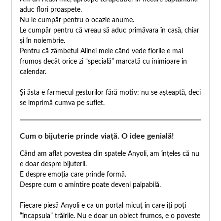
aduc flori proaspete.
Nu le cumpăr pentru o ocazie anume.
Le cumpăr pentru că vreau să aduc primăvara în casă, chiar
și în noiembrie.
Pentru că zâmbetul Alinei mele când vede florile e mai
frumos decât orice zi “specială” marcată cu inimioare în
calendar.
Și ăsta e farmecul gesturilor fără motiv: nu se așteaptă, deci
se imprimă cumva pe suflet.
Cum o bijuterie prinde viață. O idee genială!
Când am aflat povestea din spatele Anyoli, am înțeles că nu
e doar despre bijuterii.
E despre emoția care prinde formă.
Despre cum o amintire poate deveni palpabilă.
Fiecare piesă Anyoli e ca un portal micuț în care îți poți
“încapsula” trăirile. Nu e doar un obiect frumos, e o poveste