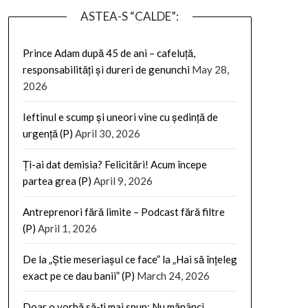
ASTEA-S “CALDE”:
Prince Adam după 45 de ani – cafeluță,
responsabilități și dureri de genunchi
May 28,
2026
Ieftinul e scump și uneori vine cu ședință de
urgență (P)
April 30, 2026
Ți-ai dat demisia? Felicitări! Acum începe
partea grea (P)
April 9, 2026
Antreprenori fără limite – Podcast fără filtre
(P)
April 1, 2026
De la „Știe meseriașul ce face” la „Hai să înțeleg
exact pe ce dau banii” (P)
March 24, 2026
Doar o vorbă să-ți mai spun: Nu mănânci