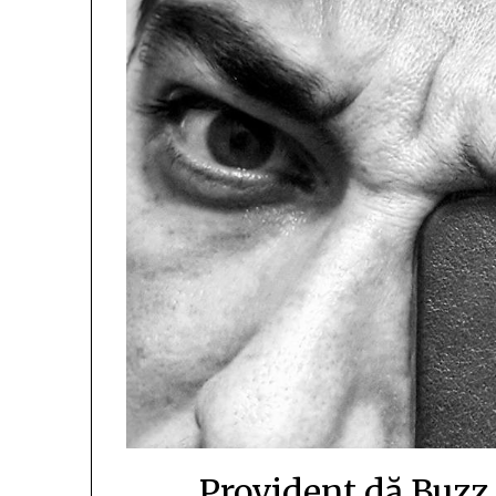
Provident dă Buzz ș