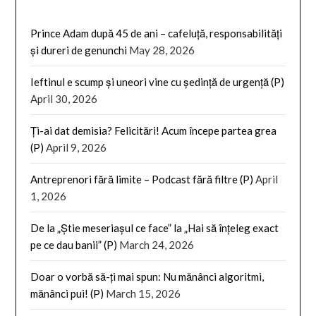
Prince Adam după 45 de ani – cafeluță, responsabilități
și dureri de genunchi
May 28, 2026
Ieftinul e scump și uneori vine cu ședință de urgență (P)
April 30, 2026
Ți-ai dat demisia? Felicitări! Acum începe partea grea
(P)
April 9, 2026
Antreprenori fără limite – Podcast fără filtre (P)
April
1, 2026
De la „Știe meseriașul ce face” la „Hai să înțeleg exact
pe ce dau banii” (P)
March 24, 2026
Doar o vorbă să-ți mai spun: Nu mănânci algoritmi,
mănânci pui! (P)
March 15, 2026