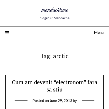
mandachisme
blogu' lu' Mandache
Menu
Tag:
arctic
Cum am devenit “electronom” fara
sa stiu
Posted on
June 29, 2013
by