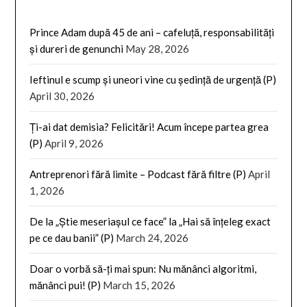
Prince Adam după 45 de ani – cafeluță, responsabilități
și dureri de genunchi
May 28, 2026
Ieftinul e scump și uneori vine cu ședință de urgență (P)
April 30, 2026
Ți-ai dat demisia? Felicitări! Acum începe partea grea
(P)
April 9, 2026
Antreprenori fără limite – Podcast fără filtre (P)
April
1, 2026
De la „Știe meseriașul ce face” la „Hai să înțeleg exact
pe ce dau banii” (P)
March 24, 2026
Doar o vorbă să-ți mai spun: Nu mănânci algoritmi,
mănânci pui! (P)
March 15, 2026