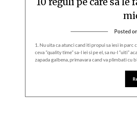
10 reguli pe care sa le 
mi
Posted o
1. Nu uita ca atunci cand iti propui sa iesi in parc 
ceva “quality time” sa-l iei si pe el, sa nu-l “uiti”
zapada galbena, primavara cand va plimbati cu bic
R