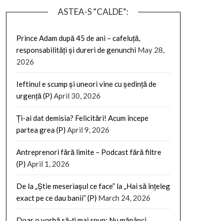
ASTEA-S “CALDE”:
Prince Adam după 45 de ani – cafeluță,
responsabilități și dureri de genunchi
May 28,
2026
Ieftinul e scump și uneori vine cu ședință de
urgență (P)
April 30, 2026
Ți-ai dat demisia? Felicitări! Acum începe
partea grea (P)
April 9, 2026
Antreprenori fără limite – Podcast fără filtre
(P)
April 1, 2026
De la „Știe meseriașul ce face” la „Hai să înțeleg
exact pe ce dau banii” (P)
March 24, 2026
Doar o vorbă să-ți mai spun: Nu mănânci