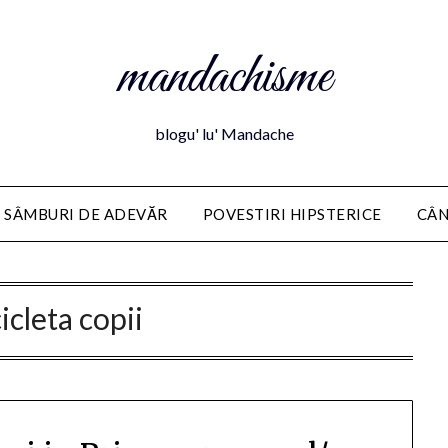
mandachisme
blogu' lu' Mandache
 SÂMBURI DE ADEVĂR
POVESTIRI HIPSTERICE
CÂN
icleta copii