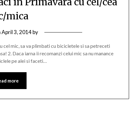
faci in Primavara cu cel/cea
c/mica
n
April 3, 2014
by
cu cel mic, sa va plimbati cu bicicletele si sa petreceti
 acasa! 2. Daca iarna ii recomanzi celui mic sa nu manance
lele pe alei si faceti…
ead more