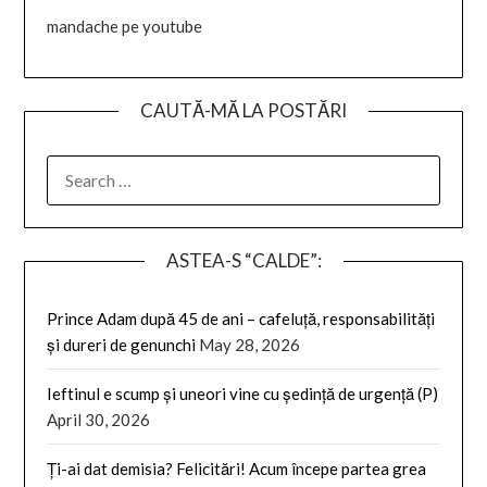
mandache pe youtube
CAUTĂ-MĂ LA POSTĂRI
SEARCH
FOR:
ASTEA-S “CALDE”:
Prince Adam după 45 de ani – cafeluță, responsabilități
și dureri de genunchi
May 28, 2026
Ieftinul e scump și uneori vine cu ședință de urgență (P)
April 30, 2026
Ți-ai dat demisia? Felicitări! Acum începe partea grea