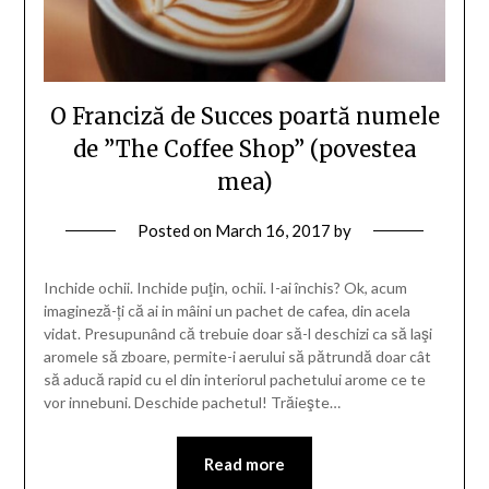
O Franciză de Succes poartă numele
de ”The Coffee Shop” (povestea
mea)
Posted on
March 16, 2017
by
Inchide ochii. Inchide puţin, ochii. I-ai închis? Ok, acum
imagineză-ți că ai in mâini un pachet de cafea, din acela
vidat. Presupunând că trebuie doar să-l deschizi ca să laşi
aromele să zboare, permite-i aerului să pătrundă doar cât
să aducă rapid cu el din interiorul pachetului arome ce te
vor innebuni. Deschide pachetul! Trăieşte…
Read more