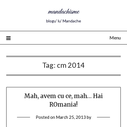
mandachisme
blogu' lu' Mandache
Menu
Tag:
cm 2014
Mah, avem cu ce, mah… Hai
ROmania!
Posted on
March 25, 2013
by