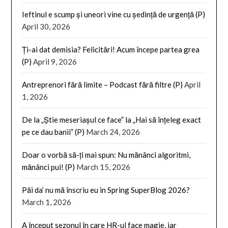
Ieftinul e scump și uneori vine cu ședință de urgență (P)
April 30, 2026
Ți-ai dat demisia? Felicitări! Acum începe partea grea
(P)
April 9, 2026
Antreprenori fără limite – Podcast fără filtre (P)
April
1, 2026
De la „Știe meseriașul ce face” la „Hai să înțeleg exact
pe ce dau banii” (P)
March 24, 2026
Doar o vorbă să-ți mai spun: Nu mănânci algoritmi,
mănânci pui! (P)
March 15, 2026
Păi da’ nu mă înscriu eu in Spring SuperBlog 2026?
March 1, 2026
A început sezonul în care HR-ul face magie, iar