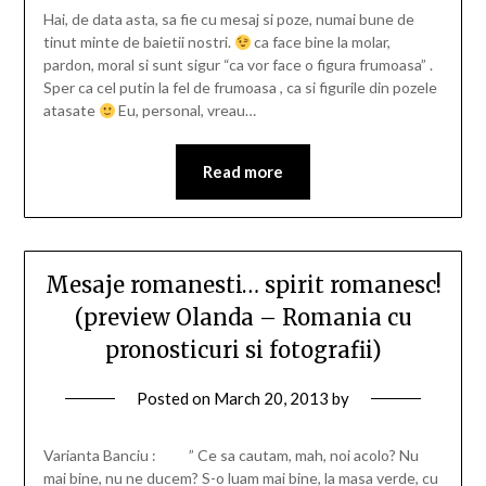
Hai, de data asta, sa fie cu mesaj si poze, numai bune de
tinut minte de baietii nostri.
ca face bine la molar,
pardon, moral si sunt sigur “ca vor face o figura frumoasa” .
Sper ca cel putin la fel de frumoasa , ca si figurile din pozele
atasate
Eu, personal, vreau…
Read more
Mesaje romanesti… spirit romanesc!
(preview Olanda – Romania cu
pronosticuri si fotografii)
Posted on
March 20, 2013
by
Varianta Banciu : ” Ce sa cautam, mah, noi acolo? Nu
mai bine, nu ne ducem? S-o luam mai bine, la masa verde, cu