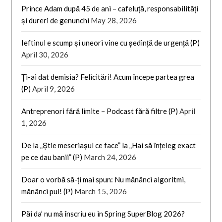
Prince Adam după 45 de ani – cafeluță, responsabilități
și dureri de genunchi
May 28, 2026
Ieftinul e scump și uneori vine cu ședință de urgență (P)
April 30, 2026
Ți-ai dat demisia? Felicitări! Acum începe partea grea
(P)
April 9, 2026
Antreprenori fără limite – Podcast fără filtre (P)
April
1, 2026
De la „Știe meseriașul ce face” la „Hai să înțeleg exact
pe ce dau banii” (P)
March 24, 2026
Doar o vorbă să-ți mai spun: Nu mănânci algoritmi,
mănânci pui! (P)
March 15, 2026
Păi da’ nu mă înscriu eu in Spring SuperBlog 2026?