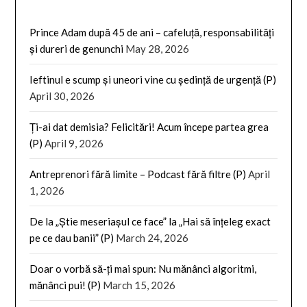
Prince Adam după 45 de ani – cafeluță, responsabilități
și dureri de genunchi
May 28, 2026
Ieftinul e scump și uneori vine cu ședință de urgență (P)
April 30, 2026
Ți-ai dat demisia? Felicitări! Acum începe partea grea
(P)
April 9, 2026
Antreprenori fără limite – Podcast fără filtre (P)
April
1, 2026
De la „Știe meseriașul ce face” la „Hai să înțeleg exact
pe ce dau banii” (P)
March 24, 2026
Doar o vorbă să-ți mai spun: Nu mănânci algoritmi,
mănânci pui! (P)
March 15, 2026