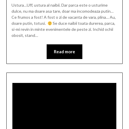
Ustura…Uff, ustura al naibii. Dar parca este o usturime
dulce, nu ma doare asa tare, doar ma incomodeaza putin…
Ce frumos a fost! A fost o zi de vacanta de vara, plina… Au,
doare putin, totusi.
Se duce naibii toata durerea, parca,
si-mi revin in minte evenimentele de peste zi. Inchid ochii
obosit, stand…
Read more