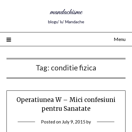
mandachisme
blogu' lu' Mandache
Menu
Tag:
conditie fizica
Operatiunea W – Mici confesiuni
pentru Sanatate
Posted on
July 9, 2015
by