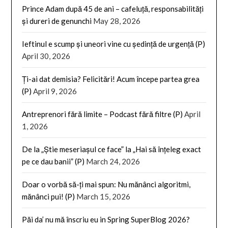
Prince Adam după 45 de ani – cafeluță, responsabilități
și dureri de genunchi
May 28, 2026
Ieftinul e scump și uneori vine cu ședință de urgență (P)
April 30, 2026
Ți-ai dat demisia? Felicitări! Acum începe partea grea
(P)
April 9, 2026
Antreprenori fără limite – Podcast fără filtre (P)
April
1, 2026
De la „Știe meseriașul ce face” la „Hai să înțeleg exact
pe ce dau banii” (P)
March 24, 2026
Doar o vorbă să-ți mai spun: Nu mănânci algoritmi,
mănânci pui! (P)
March 15, 2026
Păi da’ nu mă înscriu eu in Spring SuperBlog 2026?