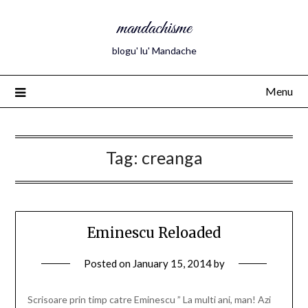
mandachisme
blogu' lu' Mandache
Menu
Tag:
creanga
Eminescu Reloaded
Posted on
January 15, 2014
by
Scrisoare prin timp catre Eminescu ” La multi ani, man! Azi