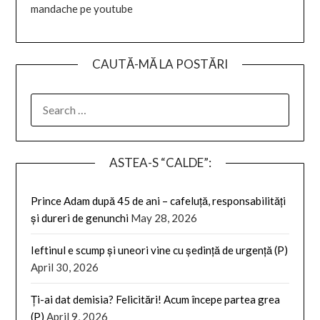
mandache pe youtube
CAUTĂ-MĂ LA POSTĂRI
SEARCH
FOR:
ASTEA-S “CALDE”:
Prince Adam după 45 de ani – cafeluță, responsabilități
și dureri de genunchi
May 28, 2026
Ieftinul e scump și uneori vine cu ședință de urgență (P)
April 30, 2026
Ți-ai dat demisia? Felicitări! Acum începe partea grea
(P)
April 9, 2026