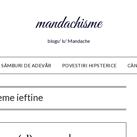
mandachisme
blogu' lu' Mandache
 SÂMBURI DE ADEVĂR
POVESTIRI HIPSTERICE
CÂN
eme ieftine