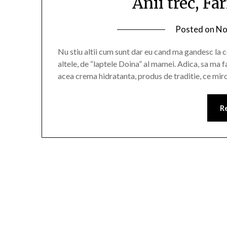
Anii trec, F
Posted on
No
Nu stiu altii cum sunt dar eu cand ma gandesc la c
altele, de “laptele Doina” al mamei. Adica, sa ma fa
acea crema hidratanta, produs de traditie, ce mir
R