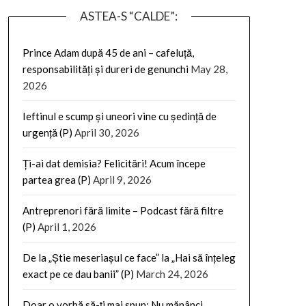
ASTEA-S “CALDE”:
Prince Adam după 45 de ani – cafeluță,
responsabilități și dureri de genunchi
May 28,
2026
Ieftinul e scump și uneori vine cu ședință de
urgență (P)
April 30, 2026
Ți-ai dat demisia? Felicitări! Acum începe
partea grea (P)
April 9, 2026
Antreprenori fără limite – Podcast fără filtre
(P)
April 1, 2026
De la „Știe meseriașul ce face” la „Hai să înțeleg
exact pe ce dau banii” (P)
March 24, 2026
Doar o vorbă să-ți mai spun: Nu mănânci