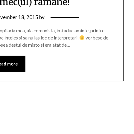
armec(ul) ramane!
vember 18, 2015
by
opilaria mea, aia comunista, imi aduc aminte, printre
c inteles si sa nu las loc de interpretari,
vorbesc de
osea destul de misto si era atat de…
ead more