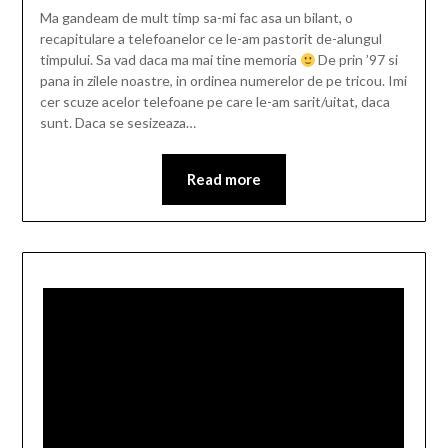
Ma gandeam de mult timp sa-mi fac asa un bilant, o
recapitulare a telefoanelor ce le-am pastorit de-alungul
timpului. Sa vad daca ma mai tine memoria
De prin ’97 si
pana in zilele noastre, in ordinea numerelor de pe tricou. Imi
cer scuze acelor telefoane pe care le-am sarit/uitat, daca
sunt. Daca se sesizeaza…
Read more