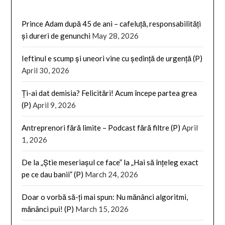
Prince Adam după 45 de ani – cafeluță, responsabilități
și dureri de genunchi
May 28, 2026
Ieftinul e scump și uneori vine cu ședință de urgență (P)
April 30, 2026
Ți-ai dat demisia? Felicitări! Acum începe partea grea
(P)
April 9, 2026
Antreprenori fără limite – Podcast fără filtre (P)
April
1, 2026
De la „Știe meseriașul ce face” la „Hai să înțeleg exact
pe ce dau banii” (P)
March 24, 2026
Doar o vorbă să-ți mai spun: Nu mănânci algoritmi,
mănânci pui! (P)
March 15, 2026