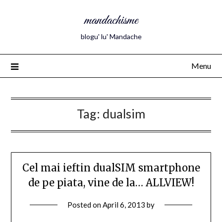
mandachisme
blogu' lu' Mandache
Menu
Tag:
dualsim
Cel mai ieftin dualSIM smartphone
de pe piata, vine de la… ALLVIEW!
Posted on
April 6, 2013
by