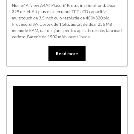
Nume? Allview A4All Plusuri? Pretul, in primul rand. Doar
329 de lei. Alt plus este ecranul TFT-LCD capacitiv
multitouch de 3.5 inch cu o rezolutie de 480×320 pix.
Procesorul A9 Cortex de 1Ghz, ajutat de doar 256 MB
memorie RAM, dar de ajuns pentru aplicatii uzuale, fara mari
cerinte. Baterie de 1500 mAh, numai buna…
Read more