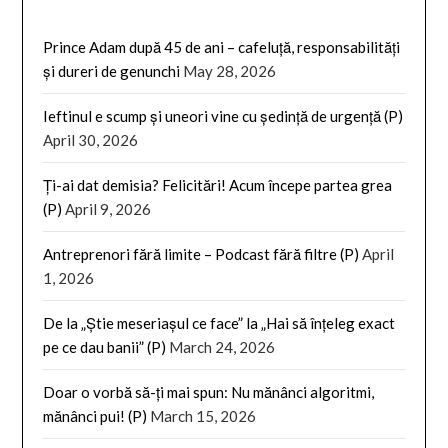
Prince Adam după 45 de ani – cafeluță, responsabilități
și dureri de genunchi
May 28, 2026
Ieftinul e scump și uneori vine cu ședință de urgență (P)
April 30, 2026
Ți-ai dat demisia? Felicitări! Acum începe partea grea
(P)
April 9, 2026
Antreprenori fără limite – Podcast fără filtre (P)
April
1, 2026
De la „Știe meseriașul ce face” la „Hai să înțeleg exact
pe ce dau banii” (P)
March 24, 2026
Doar o vorbă să-ți mai spun: Nu mănânci algoritmi,
mănânci pui! (P)
March 15, 2026