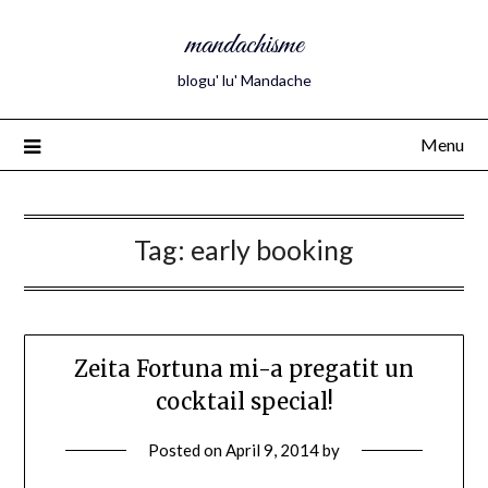
mandachisme
blogu' lu' Mandache
Menu
Tag:
early booking
Zeita Fortuna mi-a pregatit un
cocktail special!
Posted on
April 9, 2014
by