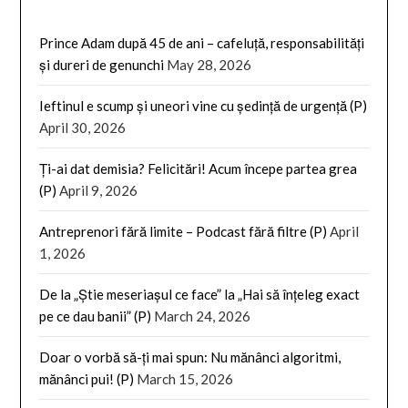
Prince Adam după 45 de ani – cafeluță, responsabilități
și dureri de genunchi
May 28, 2026
Ieftinul e scump și uneori vine cu ședință de urgență (P)
April 30, 2026
Ți-ai dat demisia? Felicitări! Acum începe partea grea
(P)
April 9, 2026
Antreprenori fără limite – Podcast fără filtre (P)
April
1, 2026
De la „Știe meseriașul ce face” la „Hai să înțeleg exact
pe ce dau banii” (P)
March 24, 2026
Doar o vorbă să-ți mai spun: Nu mănânci algoritmi,
mănânci pui! (P)
March 15, 2026