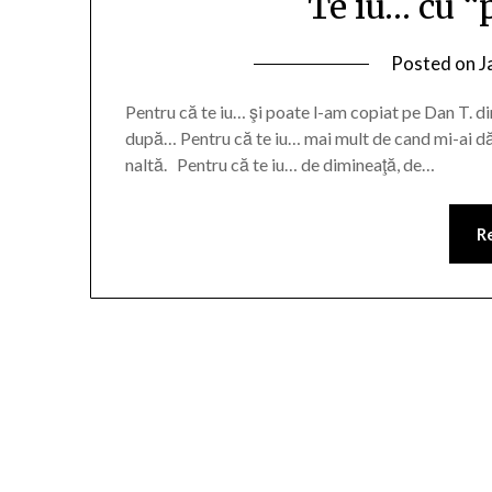
Te iu… cu 
Posted on
J
Pentru că te iu… şi poate l-am copiat pe Dan T. d
după… Pentru că te iu… mai mult de cand mi-ai dăr
naltă. Pentru că te iu… de dimineaţă, de…
R