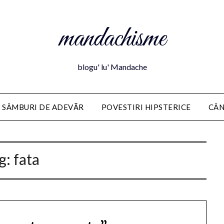
mandachisme
blogu' lu' Mandache
 SÂMBURI DE ADEVĂR
POVESTIRI HIPSTERICE
CÂN
g:
fata