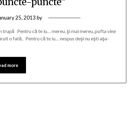
“puncte-puncte”
anuary 25, 2013
by
in trupă Pentru că te iu… mereu, şi mai mereu, pofta vine
uit o fată, Pentru că te iu… nespus deşi nu eşti aşa-
ead more