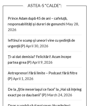
ASTEA-S “CALDE”:
Prince Adam după 45 de ani – cafeluță,
responsabilități și dureri de genunchi
May 28,
2026
Ieftinul e scump și uneori vine cu ședință de
urgență (P)
April 30, 2026
Ți-ai dat demisia? Felicitări! Acum începe
partea grea (P)
April 9, 2026
Antreprenori fără limite – Podcast fără filtre
(P)
April 1, 2026
De la „Știe meseriașul ce face” la „Hai să înțeleg
exact pe ce dau banii” (P)
March 24, 2026
Doar o vorbă să-ți mai spun: Nu mănânci