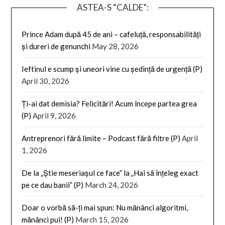
ASTEA-S “CALDE”:
Prince Adam după 45 de ani – cafeluță, responsabilități
și dureri de genunchi
May 28, 2026
Ieftinul e scump și uneori vine cu ședință de urgență (P)
April 30, 2026
Ți-ai dat demisia? Felicitări! Acum începe partea grea
(P)
April 9, 2026
Antreprenori fără limite – Podcast fără filtre (P)
April
1, 2026
De la „Știe meseriașul ce face” la „Hai să înțeleg exact
pe ce dau banii” (P)
March 24, 2026
Doar o vorbă să-ți mai spun: Nu mănânci algoritmi,
mănânci pui! (P)
March 15, 2026