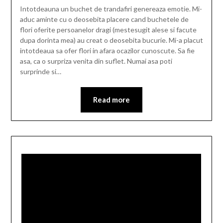
Intotdeauna un buchet de trandafiri genereaza emotie. Mi-
aduc aminte cu o deosebita placere cand buchetele de
flori oferite persoanelor dragi (mestesugit alese si facute
dupa dorinta mea) au creat o deosebita bucurie. Mi-a placut
intotdeaua sa ofer flori in afara ocazilor cunoscute. Sa fie
asa, ca o surpriza venita din suflet. Numai asa poti
surprinde si…
Read more