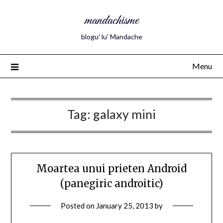
mandachisme
blogu' lu' Mandache
Menu
Tag:
galaxy mini
Moartea unui prieten Android
(panegiric androitic)
Posted on
January 25, 2013
by