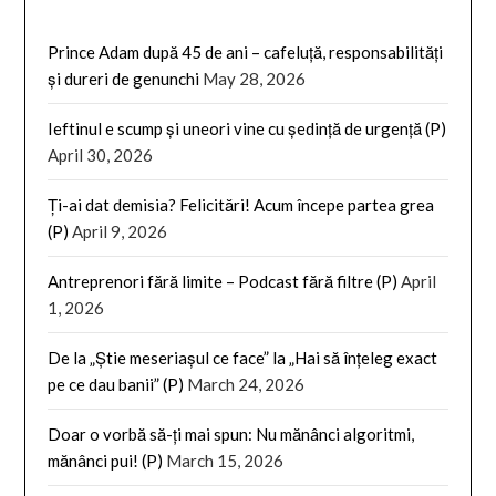
Prince Adam după 45 de ani – cafeluță, responsabilități
și dureri de genunchi
May 28, 2026
Ieftinul e scump și uneori vine cu ședință de urgență (P)
April 30, 2026
Ți-ai dat demisia? Felicitări! Acum începe partea grea
(P)
April 9, 2026
Antreprenori fără limite – Podcast fără filtre (P)
April
1, 2026
De la „Știe meseriașul ce face” la „Hai să înțeleg exact
pe ce dau banii” (P)
March 24, 2026
Doar o vorbă să-ți mai spun: Nu mănânci algoritmi,
mănânci pui! (P)
March 15, 2026