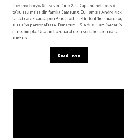
Il chema Froyo. Si era versiune 2.2. Dupa numele pus de
ta’su sau ma’sa din familia Samsung. Eu i-am zis AndroKick,
ca cei care-l cauta prin Bluetooth sa-l indentifice mai usor,
si sa aiba personalitate. Dar acum… S-a dus. L-am inecat in
mare. Simplu. Uitat in buzunarul de la sort. Se cheama ca
sunt un…
Read more