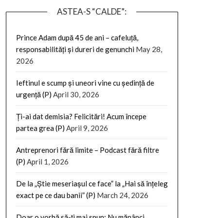
ASTEA-S “CALDE”:
Prince Adam după 45 de ani – cafeluță,
responsabilități și dureri de genunchi
May 28,
2026
Ieftinul e scump și uneori vine cu ședință de
urgență (P)
April 30, 2026
Ți-ai dat demisia? Felicitări! Acum începe
partea grea (P)
April 9, 2026
Antreprenori fără limite – Podcast fără filtre
(P)
April 1, 2026
De la „Știe meseriașul ce face” la „Hai să înțeleg
exact pe ce dau banii” (P)
March 24, 2026
Doar o vorbă să-ți mai spun: Nu mănânci