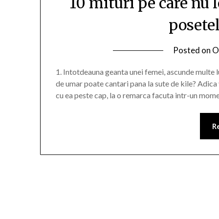
10 mituri pe care nu l
posete
Posted on
O
1. Intotdeauna geanta unei femei, ascunde multe 
de umar poate cantari pana la sute de kile? Adica 
cu ea peste cap, la o remarca facuta intr-un momen
R