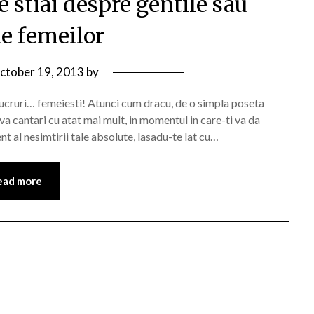
e stiai despre gentile sau
le femeilor
ctober 19, 2013
by
lucruri… femeiesti! Atunci cum dracu, de o simpla poseta
va cantari cu atat mai mult, in momentul in care-ti va da
t al nesimtirii tale absolute, lasadu-te lat cu…
ead more