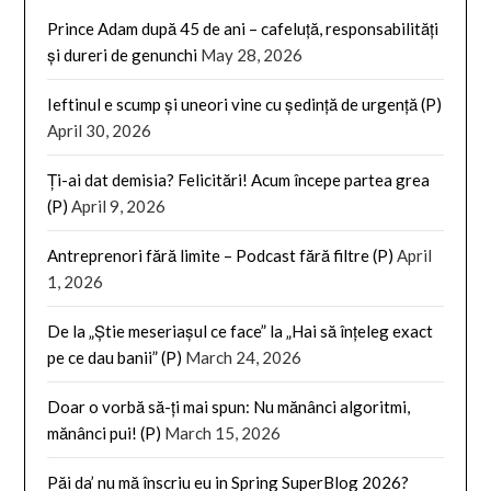
Prince Adam după 45 de ani – cafeluță, responsabilități
și dureri de genunchi
May 28, 2026
Ieftinul e scump și uneori vine cu ședință de urgență (P)
April 30, 2026
Ți-ai dat demisia? Felicitări! Acum începe partea grea
(P)
April 9, 2026
Antreprenori fără limite – Podcast fără filtre (P)
April
1, 2026
De la „Știe meseriașul ce face” la „Hai să înțeleg exact
pe ce dau banii” (P)
March 24, 2026
Doar o vorbă să-ți mai spun: Nu mănânci algoritmi,
mănânci pui! (P)
March 15, 2026
Păi da’ nu mă înscriu eu in Spring SuperBlog 2026?