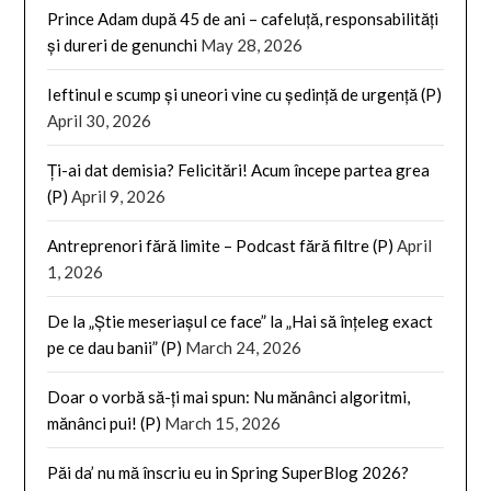
Prince Adam după 45 de ani – cafeluță, responsabilități
și dureri de genunchi
May 28, 2026
Ieftinul e scump și uneori vine cu ședință de urgență (P)
April 30, 2026
Ți-ai dat demisia? Felicitări! Acum începe partea grea
(P)
April 9, 2026
Antreprenori fără limite – Podcast fără filtre (P)
April
1, 2026
De la „Știe meseriașul ce face” la „Hai să înțeleg exact
pe ce dau banii” (P)
March 24, 2026
Doar o vorbă să-ți mai spun: Nu mănânci algoritmi,
mănânci pui! (P)
March 15, 2026
Păi da’ nu mă înscriu eu in Spring SuperBlog 2026?