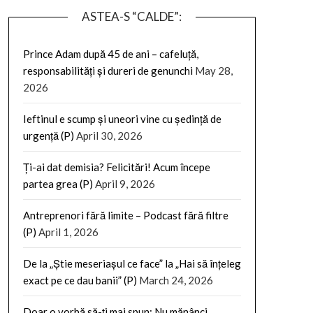
ASTEA-S “CALDE”:
Prince Adam după 45 de ani – cafeluță,
responsabilități și dureri de genunchi
May 28,
2026
Ieftinul e scump și uneori vine cu ședință de
urgență (P)
April 30, 2026
Ți-ai dat demisia? Felicitări! Acum începe
partea grea (P)
April 9, 2026
Antreprenori fără limite – Podcast fără filtre
(P)
April 1, 2026
De la „Știe meseriașul ce face” la „Hai să înțeleg
exact pe ce dau banii” (P)
March 24, 2026
Doar o vorbă să-ți mai spun: Nu mănânci