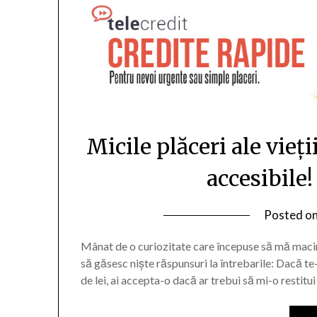
Micile plăceri ale vieți
accesibile!
Posted o
Mânat de o curiozitate care începuse să mă maci
să găsesc niște răspunsuri la întrebarile: Dacă 
de lei, ai accepta-o dacă ar trebui să mi-o restitui