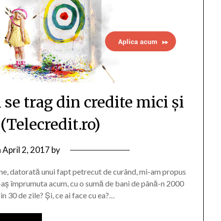
i se trag din credite mici și
 (Telecredit.ro)
n
April 2, 2017
by
ne, datorată unui fapt petrecut de curând, mi-am propus
te-aș împrumuta acum, cu o sumă de bani de până-n 2000
 in 30 de zile? Și, ce ai face cu ea?…