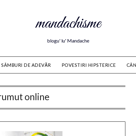
mandachisme
blogu' lu' Mandache
 SÂMBURI DE ADEVĂR
POVESTIRI HIPSTERICE
CÂN
rumut online