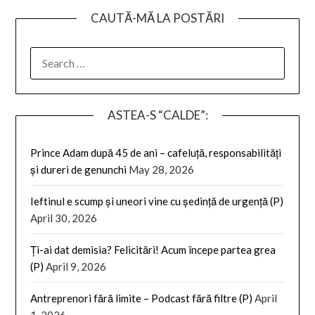
CAUTĂ-MĂ LA POSTĂRI
SEARCH
FOR:
ASTEA-S “CALDE”:
Prince Adam după 45 de ani – cafeluță, responsabilități
și dureri de genunchi
May 28, 2026
Ieftinul e scump și uneori vine cu ședință de urgență (P)
April 30, 2026
Ți-ai dat demisia? Felicitări! Acum începe partea grea
(P)
April 9, 2026
Antreprenori fără limite – Podcast fără filtre (P)
April