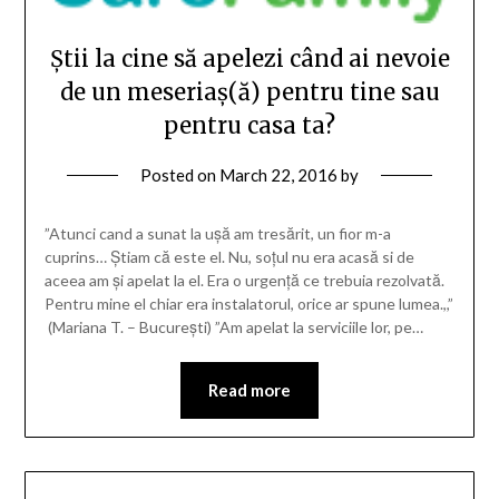
Știi la cine să apelezi când ai nevoie
de un meseriaș(ă) pentru tine sau
pentru casa ta?
Posted on
March 22, 2016
by
”Atunci cand a sunat la ușă am tresărit, un fior m-a
cuprins… Știam că este el. Nu, soțul nu era acasă si de
aceea am și apelat la el. Era o urgență ce trebuia rezolvată.
Pentru mine el chiar era instalatorul, orice ar spune lumea.,,”
(Mariana T. – București) ”Am apelat la serviciile lor, pe…
Read more