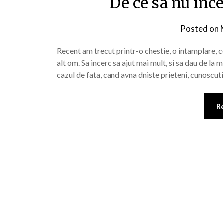
De ce sa nu ince
Posted on
Recent am trecut printr-o chestie, o intamplare, ce
alt om. Sa incerc sa ajut mai mult, si sa dau de la mi
cazul de fata, cand avna dniste prieteni, cunoscut
R