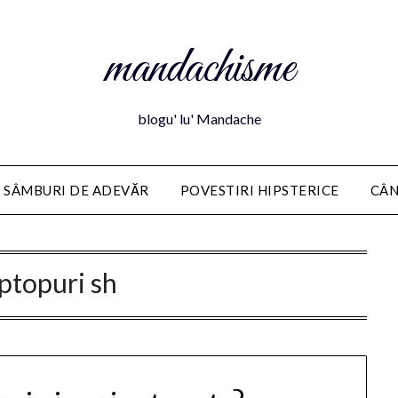
mandachisme
blogu' lu' Mandache
 SÂMBURI DE ADEVĂR
POVESTIRI HIPSTERICE
CÂN
aptopuri sh