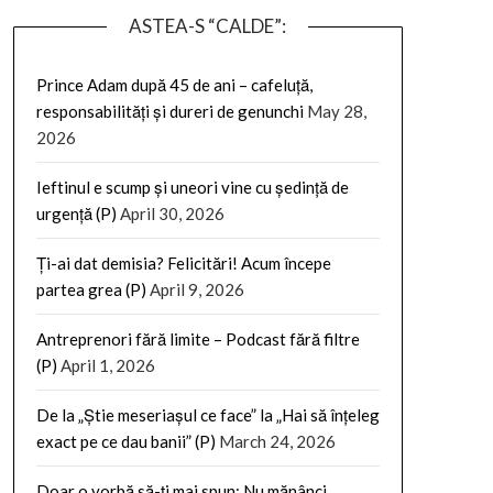
ASTEA-S “CALDE”:
Prince Adam după 45 de ani – cafeluță,
responsabilități și dureri de genunchi
May 28,
2026
Ieftinul e scump și uneori vine cu ședință de
urgență (P)
April 30, 2026
Ți-ai dat demisia? Felicitări! Acum începe
partea grea (P)
April 9, 2026
Antreprenori fără limite – Podcast fără filtre
(P)
April 1, 2026
De la „Știe meseriașul ce face” la „Hai să înțeleg
exact pe ce dau banii” (P)
March 24, 2026
Doar o vorbă să-ți mai spun: Nu mănânci