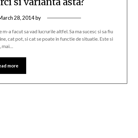
rci si varianta asta?
March 28, 2014
by
 m-a facut sa vad lucrurile altfel. Sa ma sucesc si sa fiu
ne, cat pot, si cat se poate in functie de situatie. Este si
i, mai…
ead more