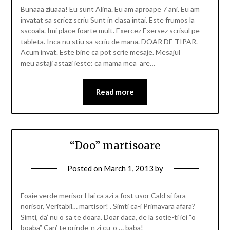
Bunaaa ziuaaa! Eu sunt Alina. Eu am aproape 7 ani. Eu am
invatat sa scriez scriu Sunt in clasa intai. Este frumos la
sscoala. Imi place foarte mult. Exercez Exersez scrisul pe
tableta. Inca nu stiu sa scriu de mana. DOAR DE TIPAR.
Acum invat. Este bine ca pot scrie mesaje. Mesajul
meu astaji astazi ieste: ca mama mea are…
Read more
“Doo” martisoare
Posted on
March 1, 2013
by
Foaie verde merisor Hai ca azi a fost usor Cald si fara
norisor, Veritabil… martisor! . Simti ca-i Primavara afara?
Simti, da’ nu o sa te doara. Doar daca, de la sotie-ti iei “o
boaba” Can’ te prinde-n zi cu-o … baba!