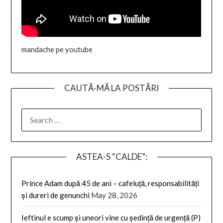
mandache pe youtube
CAUTĂ-MĂ LA POSTĂRI
SEARCH
FOR:
ASTEA-S “CALDE”:
Prince Adam după 45 de ani – cafeluță, responsabilități
și dureri de genunchi
May 28, 2026
Ieftinul e scump și uneori vine cu ședință de urgență (P)