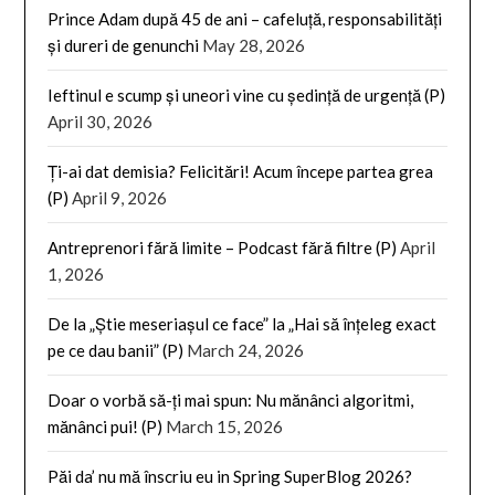
Prince Adam după 45 de ani – cafeluță, responsabilități
și dureri de genunchi
May 28, 2026
Ieftinul e scump și uneori vine cu ședință de urgență (P)
April 30, 2026
Ți-ai dat demisia? Felicitări! Acum începe partea grea
(P)
April 9, 2026
Antreprenori fără limite – Podcast fără filtre (P)
April
1, 2026
De la „Știe meseriașul ce face” la „Hai să înțeleg exact
pe ce dau banii” (P)
March 24, 2026
Doar o vorbă să-ți mai spun: Nu mănânci algoritmi,
mănânci pui! (P)
March 15, 2026
Păi da’ nu mă înscriu eu in Spring SuperBlog 2026?