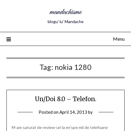
mandachisme
blogu' lu' Mandache
Menu
Tag:
nokia 1280
Un/Doi 8.0 – Telefon.
Posted on
April 14, 2013
by
M-am saturat de review-uri la en’spe mii de telefoane