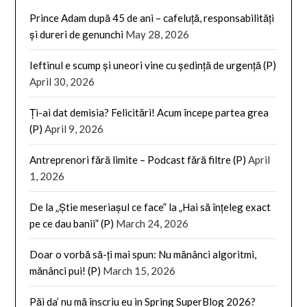
Prince Adam după 45 de ani – cafeluță, responsabilități
și dureri de genunchi
May 28, 2026
Ieftinul e scump și uneori vine cu ședință de urgență (P)
April 30, 2026
Ți-ai dat demisia? Felicitări! Acum începe partea grea
(P)
April 9, 2026
Antreprenori fără limite – Podcast fără filtre (P)
April
1, 2026
De la „Știe meseriașul ce face” la „Hai să înțeleg exact
pe ce dau banii” (P)
March 24, 2026
Doar o vorbă să-ți mai spun: Nu mănânci algoritmi,
mănânci pui! (P)
March 15, 2026
Păi da’ nu mă înscriu eu in Spring SuperBlog 2026?