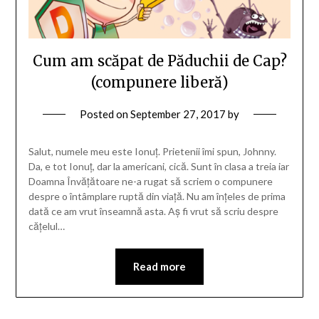
Cum am scăpat de Păduchii de Cap?
(compunere liberă)
Posted on
September 27, 2017
by
Salut, numele meu este Ionuț. Prietenii îmi spun, Johnny.
Da, e tot Ionuț, dar la americani, cică. Sunt în clasa a treia iar
Doamna Învățătoare ne-a rugat să scriem o compunere
despre o întâmplare ruptă din viață. Nu am înțeles de prima
dată ce am vrut înseamnă asta. Aș fi vrut să scriu despre
cățelul…
Read more