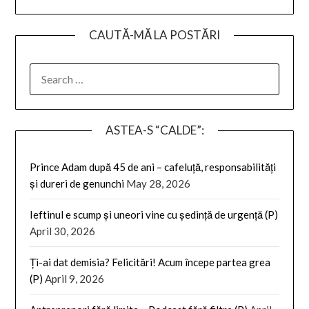
CAUTĂ-MĂ LA POSTĂRI
SEARCH
FOR:
ASTEA-S “CALDE”:
Prince Adam după 45 de ani – cafeluță, responsabilități
și dureri de genunchi
May 28, 2026
Ieftinul e scump și uneori vine cu ședință de urgență (P)
April 30, 2026
Ți-ai dat demisia? Felicitări! Acum începe partea grea
(P)
April 9, 2026