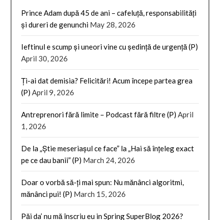
Prince Adam după 45 de ani – cafeluță, responsabilități
și dureri de genunchi
May 28, 2026
Ieftinul e scump și uneori vine cu ședință de urgență (P)
April 30, 2026
Ți-ai dat demisia? Felicitări! Acum începe partea grea
(P)
April 9, 2026
Antreprenori fără limite – Podcast fără filtre (P)
April
1, 2026
De la „Știe meseriașul ce face” la „Hai să înțeleg exact
pe ce dau banii” (P)
March 24, 2026
Doar o vorbă să-ți mai spun: Nu mănânci algoritmi,
mănânci pui! (P)
March 15, 2026
Păi da’ nu mă înscriu eu in Spring SuperBlog 2026?