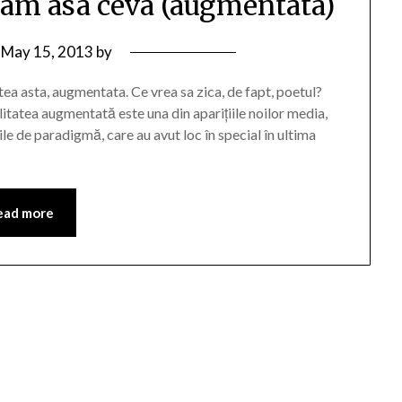
 cam asa ceva (augmentata)
n
May 15, 2013
by
atea asta, augmentata. Ce vrea sa zica, de fapt, poetul?
itatea augmentată este una din aparițiile noilor media,
le de paradigmă, care au avut loc în special în ultima
ead more