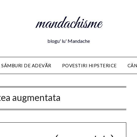
mandachisme
blogu' lu' Mandache
 SÂMBURI DE ADEVĂR
POVESTIRI HIPSTERICE
CÂN
atea augmentata