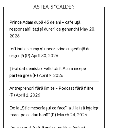
ASTEA-S “CALDE”:
Prince Adam după 45 de ani – cafeluță,
responsabilități și dureri de genunchi
May 28,
2026
Ieftinul e scump și uneori vine cu ședință de
urgență (P)
April 30, 2026
Ți-ai dat demisia? Felicitări! Acum începe
partea grea (P)
April 9, 2026
Antreprenori fără limite – Podcast fără filtre
(P)
April 1, 2026
De la „Știe meseriașul ce face” la „Hai să înțeleg
exact pe ce dau banii” (P)
March 24, 2026
Doar o vorbă să-ți mai spun: Nu mănânci