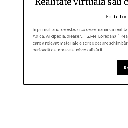
Realitate virtuala sau
Posted o
In primul rand, ce este, si cu ce se mananca realit
Adica, wikipedia, please?… “Zi-le, Loredana!” Real
care a relevat materialele scrise despre schimbări
perioadă ca urmare a universalizării…
R