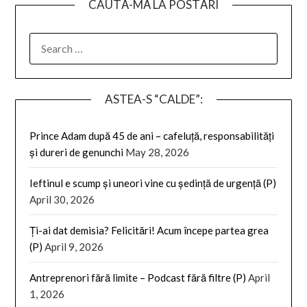
CAUTĂ-MĂ LA POSTĂRI
SEARCH
FOR:
ASTEA-S “CALDE”:
Prince Adam după 45 de ani – cafeluță, responsabilități
și dureri de genunchi
May 28, 2026
Ieftinul e scump și uneori vine cu ședință de urgență (P)
April 30, 2026
Ți-ai dat demisia? Felicitări! Acum începe partea grea
(P)
April 9, 2026
Antreprenori fără limite – Podcast fără filtre (P)
April
1, 2026