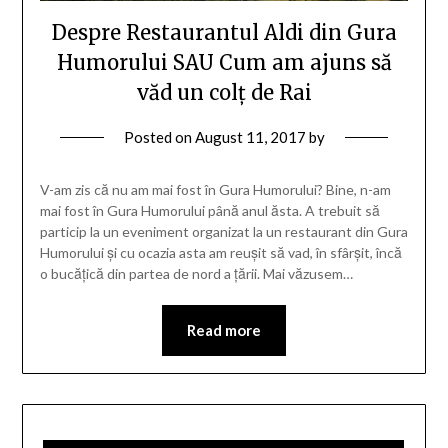
Despre Restaurantul Aldi din Gura
Humorului SAU Cum am ajuns să
văd un colț de Rai
Posted on
August 11, 2017
by
V-am zis că nu am mai fost în Gura Humorului? Bine, n-am
mai fost în Gura Humorului până anul ăsta. A trebuit să
particip la un eveniment organizat la un restaurant din Gura
Humorului și cu ocazia asta am reușit să vad, în sfârșit, încă
o bucățică din partea de nord a țării. Mai văzusem…
Read more