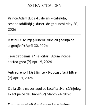
ASTEA-S “CALDE”:
Prince Adam după 45 de ani – cafeluță,
responsabilități și dureri de genunchi
May 28,
2026
Ieftinul e scump și uneori vine cu ședință de
urgență (P)
April 30, 2026
Ți-ai dat demisia? Felicitări! Acum începe
partea grea (P)
April 9, 2026
Antreprenori fără limite – Podcast fără filtre
(P)
April 1, 2026
De la „Știe meseriașul ce face” la „Hai să înțeleg
exact pe ce dau banii” (P)
March 24, 2026
Doar o vorbă să-ți mai spun: Nu mănânci