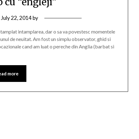
 cu “engleji”
n
July 22, 2014
by
a intamplat intamplarea, dar o sa va povestesc momentele
 unul de neuitat. Am fost un simplu observator, ghid si
e ocazionale cand am luat o pereche din Anglia (barbat si
ead more