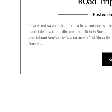
ROad Trip
Posted o
N-are rost sa va insir aici de-a fir-a-par cum s-
esentiale ce a facut din acest roadtrip in Romania
participant semiactiv, “ala cu pozele” si filmaril
femeie…
R