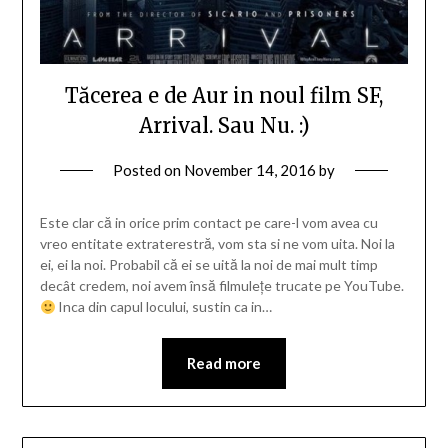
Tăcerea e de Aur in noul film SF,
Arrival. Sau Nu. :)
Posted on
November 14, 2016
by
Este clar că in orice prim contact pe care-l vom avea cu
vreo entitate extraterestră, vom sta si ne vom uita. Noi la
ei, ei la noi. Probabil că ei se uită la noi de mai mult timp
decât credem, noi avem însă filmulețe trucate pe YouTube.
Inca din capul locului, sustin ca in…
Read more