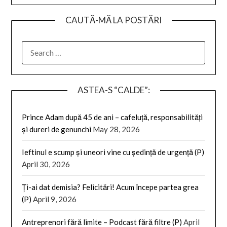
CAUTĂ-MĂ LA POSTĂRI
SEARCH
FOR:
ASTEA-S “CALDE”:
Prince Adam după 45 de ani – cafeluță, responsabilități
și dureri de genunchi
May 28, 2026
Ieftinul e scump și uneori vine cu ședință de urgență (P)
April 30, 2026
Ți-ai dat demisia? Felicitări! Acum începe partea grea
(P)
April 9, 2026
Antreprenori fără limite – Podcast fără filtre (P)
April