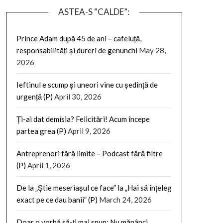
ASTEA-S “CALDE”:
Prince Adam după 45 de ani – cafeluță,
responsabilități și dureri de genunchi
May 28,
2026
Ieftinul e scump și uneori vine cu ședință de
urgență (P)
April 30, 2026
Ți-ai dat demisia? Felicitări! Acum începe
partea grea (P)
April 9, 2026
Antreprenori fără limite – Podcast fără filtre
(P)
April 1, 2026
De la „Știe meseriașul ce face” la „Hai să înțeleg
exact pe ce dau banii” (P)
March 24, 2026
Doar o vorbă să-ți mai spun: Nu mănânci