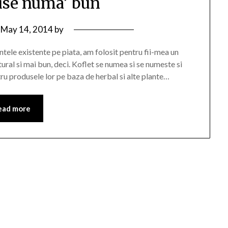
tuse numa’ bun
n
May 14, 2014
by
tele existente pe piata, am folosit pentru fii-mea un
ural si mai bun, deci. Koflet se numea si se numeste si
u produsele lor pe baza de herbal si alte plante…
ead more