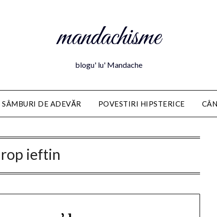
mandachisme
blogu' lu' Mandache
 SÂMBURI DE ADEVĂR
POVESTIRI HIPSTERICE
CÂN
irop ieftin