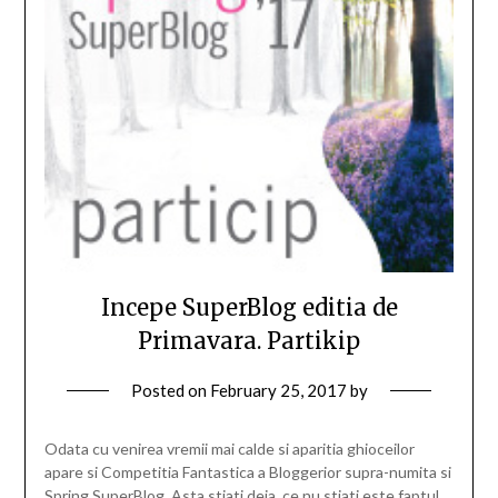
Incepe SuperBlog editia de
Primavara. Partikip
Posted on
February 25, 2017
by
Odata cu venirea vremii mai calde si aparitia ghioceilor
apare si Competitia Fantastica a Bloggerior supra-numita si
Spring SuperBlog. Asta stiati deja, ce nu stiati este faptul