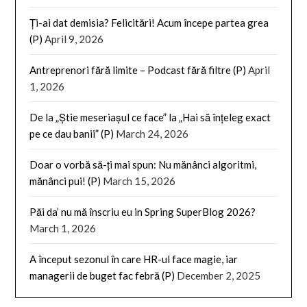
Ți-ai dat demisia? Felicitări! Acum începe partea grea
(P)
April 9, 2026
Antreprenori fără limite – Podcast fără filtre (P)
April
1, 2026
De la „Știe meseriașul ce face” la „Hai să înțeleg exact
pe ce dau banii” (P)
March 24, 2026
Doar o vorbă să-ți mai spun: Nu mănânci algoritmi,
mănânci pui! (P)
March 15, 2026
Păi da’ nu mă înscriu eu in Spring SuperBlog 2026?
March 1, 2026
A început sezonul în care HR-ul face magie, iar
managerii de buget fac febră (P)
December 2, 2025