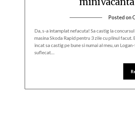
miniVacanta
Posted on
O
Da, s-a intamplat nefacuta! Sa castig la concurs
masina Skoda Rapid pentru 3 zile cu plinul facut.
incat sa castig pe bune si numai al meu, un Logan-
suflecat…
R