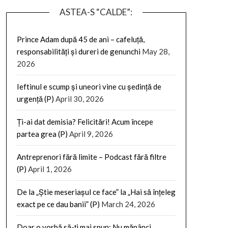
ASTEA-S “CALDE”:
Prince Adam după 45 de ani – cafeluță,
responsabilități și dureri de genunchi
May 28,
2026
Ieftinul e scump și uneori vine cu ședință de
urgență (P)
April 30, 2026
Ți-ai dat demisia? Felicitări! Acum începe
partea grea (P)
April 9, 2026
Antreprenori fără limite – Podcast fără filtre
(P)
April 1, 2026
De la „Știe meseriașul ce face” la „Hai să înțeleg
exact pe ce dau banii” (P)
March 24, 2026
Doar o vorbă să-ți mai spun: Nu mănânci