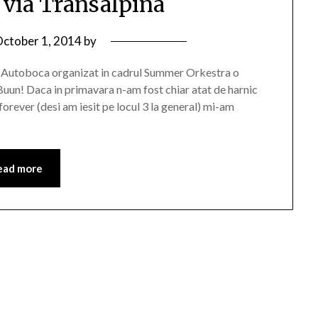
 via Transalpina
ctober 1, 2014
by
ul Autoboca organizat in cadrul Summer Orkestra o
 Buun! Daca in primavara n-am fost chiar atat de harnic
forever (desi am iesit pe locul 3 la general) mi-am
ead more