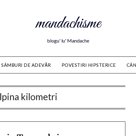
mandachisme
blogu' lu' Mandache
 SÂMBURI DE ADEVĂR
POVESTIRI HIPSTERICE
CÂN
lpina kilometri