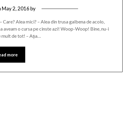
n
May 2, 2016
by
– Care? Alea mici? – Alea din trusa galbena de acolo,
ca aveam o cursa pe cinste azi! Woop-Woop! Bine, nu-i
ce mult de tot! – Așa…
ead more