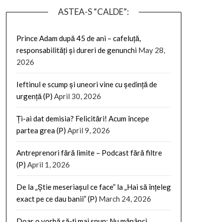
ASTEA-S “CALDE”:
Prince Adam după 45 de ani – cafeluță,
responsabilități și dureri de genunchi
May 28,
2026
Ieftinul e scump și uneori vine cu ședință de
urgență (P)
April 30, 2026
Ți-ai dat demisia? Felicitări! Acum începe
partea grea (P)
April 9, 2026
Antreprenori fără limite – Podcast fără filtre
(P)
April 1, 2026
De la „Știe meseriașul ce face” la „Hai să înțeleg
exact pe ce dau banii” (P)
March 24, 2026
Doar o vorbă să-ți mai spun: Nu mănânci