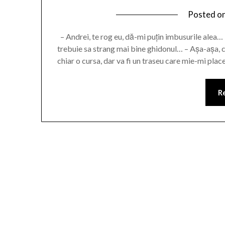
Posted o
– Andrei, te rog eu, dă-mi puțin imbusurile alea… 
trebuie sa strang mai bine ghidonul… – Așa-așa, 
chiar o cursa, dar va fi un traseu care mie-mi pla
R