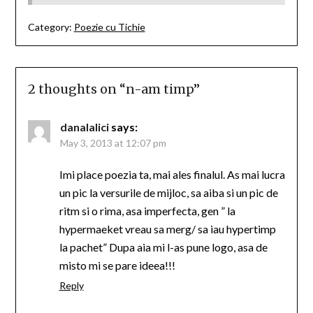
Category:
Poezie cu Tichie
2 thoughts on “
n-am timp
”
danalalici
says:
May 3, 2013 at 12:07 pm
Imi place poezia ta, mai ales finalul. As mai lucra
un pic la versurile de mijloc, sa aiba si un pic de
ritm si o rima, asa imperfecta, gen ” la
hypermaeket vreau sa merg/ sa iau hypertimp
la pachet” Dupa aia mi l-as pune logo, asa de
misto mi se pare ideea!!!
Reply