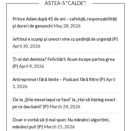
ASTEA-S “CALDE”:
Prince Adam după 45 de ani – cafeluță, responsabilități
și dureri de genunchi
May 28, 2026
Ieftinul e scump și uneori vine cu ședință de urgență (P)
April 30, 2026
Ți-ai dat demisia? Felicitări! Acum începe partea grea
(P)
April 9, 2026
Antreprenori fără limite – Podcast fără filtre (P)
April
1, 2026
De la „Știe meseriașul ce face” la „Hai să înțeleg exact
pe ce dau banii” (P)
March 24, 2026
Doar o vorbă să-ți mai spun: Nu mănânci algoritmi,
mănânci pui! (P)
March 15, 2026