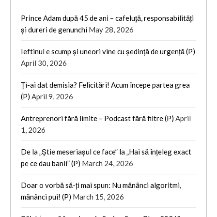
Prince Adam după 45 de ani – cafeluță, responsabilități
și dureri de genunchi
May 28, 2026
Ieftinul e scump și uneori vine cu ședință de urgență (P)
April 30, 2026
Ți-ai dat demisia? Felicitări! Acum începe partea grea
(P)
April 9, 2026
Antreprenori fără limite – Podcast fără filtre (P)
April
1, 2026
De la „Știe meseriașul ce face” la „Hai să înțeleg exact
pe ce dau banii” (P)
March 24, 2026
Doar o vorbă să-ți mai spun: Nu mănânci algoritmi,
mănânci pui! (P)
March 15, 2026