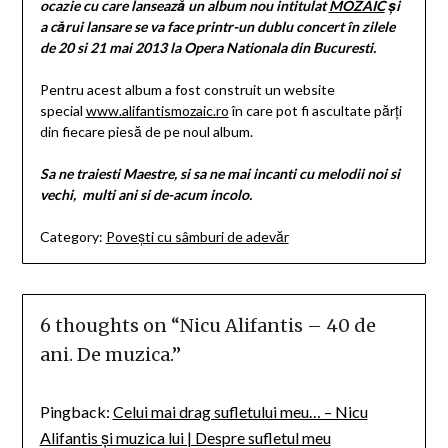
ocazie cu care lansează un album nou intitulat
MOZAIC
și
a cărui lansare se va face printr-un dublu concert în zilele
de 20 si 21 mai 2013 la Opera Nationala din Bucuresti.
Pentru acest album a fost construit un website
special
www.alifantismozaic.ro
în care pot fi ascultate părți
din fiecare piesă de pe noul album.
Sa ne traiesti Maestre, si sa ne mai incanti cu melodii noi si
vechi, multi ani si de-acum incolo.
Category:
Povești cu sâmburi de adevăr
6 thoughts on “
Nicu Alifantis – 40 de
ani. De muzica.
”
Pingback:
Celui mai drag sufletului meu… – Nicu
Alifantis și muzica lui | Despre sufletul meu