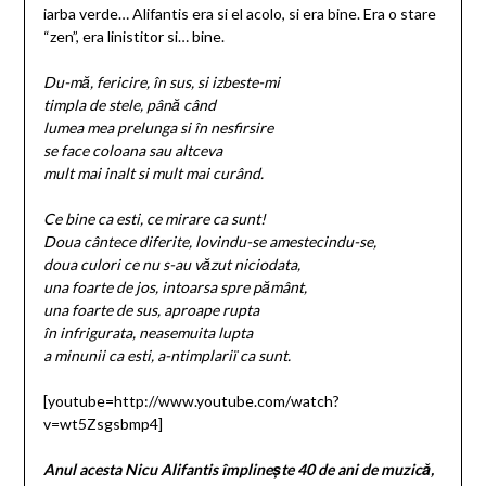
iarba verde… Alifantis era si el acolo, si era bine. Era o stare
“zen”, era linistitor si… bine.
Du-mă, fericire, în sus, si izbeste-mi
timpla de stele, până când
lumea mea prelunga si în nesfirsire
se face coloana sau altceva
mult mai inalt si mult mai curând.
Ce bine ca esti, ce mirare ca sunt!
Doua cântece diferite, lovindu-se amestecindu-se,
doua culori ce nu s-au văzut niciodata,
una foarte de jos, intoarsa spre pământ,
una foarte de sus, aproape rupta
în infrigurata, neasemuita lupta
a minunii ca esti, a-ntimplariï ca sunt.
[youtube=http://www.youtube.com/watch?
v=wt5Zsgsbmp4]
Anul acesta Nicu Alifantis împlinește 40 de ani de muzică,