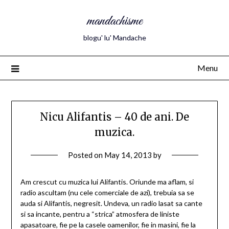
mandachisme
blogu' lu' Mandache
Menu
Nicu Alifantis – 40 de ani. De
muzica.
Posted on
May 14, 2013
by
Am crescut cu muzica lui Alifantis. Oriunde ma aflam, si
radio ascultam (nu cele comerciale de azi), trebuia sa se
auda si Alifantis, negresit. Undeva, un radio lasat sa cante
si sa incante, pentru a “strica” atmosfera de liniste
apasatoare, fie pe la casele oamenilor, fie in masini, fie la