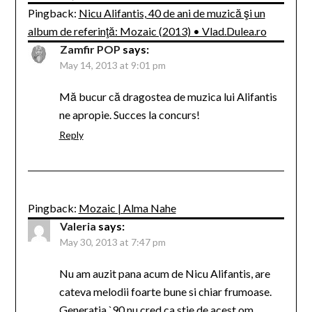
Pingback:
Nicu Alifantis, 40 de ani de muzică şi un
album de referinţă: Mozaic (2013) • Vlad.Dulea.ro
Zamfir POP
says:
May 14, 2013 at 9:01 pm
Mă bucur că dragostea de muzica lui Alifantis
ne apropie. Succes la concurs!
Reply
Pingback:
Mozaic | Alma Nahe
Valeria
says:
May 30, 2013 at 7:47 pm
Nu am auzit pana acum de Nicu Alifantis, are
cateva melodii foarte bune si chiar frumoase.
Generatia `90 nu cred ca stie de acest om.