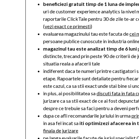
beneficiezi gratuit timp de 1 luna de imp
uri de customer experience analytics la nivel 
raportarile ClickTale pentru 30 de zile te-ar 
(
vezi exact ce primesti
)
evaluarea magazinului tau este facuta de
cei 
persoane publice cunoscute in industria onli
magazinul tau este analizat timp de 6 luni
p
distincte, trecand prin peste 90 de criterii de j
situatia reala a afacerii tale
indiferent daca te numeri printre castigatori 
etape. Rapoartele sunt detaliate pentru fiecare 
este cazul, ca sa stii exact unde stai bine si u
in plus, ai posibilitatea sa
discuti fata in fata
jurizare ca sa stii exact de ce ai fost depuncta
despre ce trebuie sa faci pentru a deveni per
dupa ce afli recomandarile juriului in urma
pri
in asa fel incat sa
iti optimizezi afacerea in 
finala de jurizare
pe langa evaluarile facute de juriul specialis