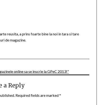
te reusita, a prins foarte bine la noi in tara si tare
puri de magazine.
azinele online sa se inscrie la GPeC 2013!"
e a Reply
published.
Required fields are marked
*