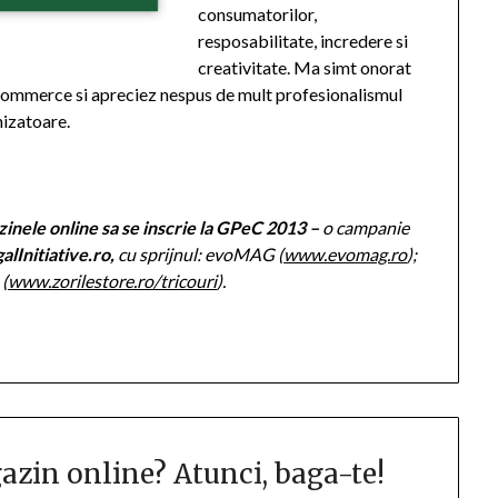
consumatorilor,
resposabilitate, incredere si
creativitate. Ma simt onorat
eCommerce si apreciez nespus de mult profesionalismul
nizatoare.
inele online sa se inscrie la GPeC 2013
–
o campanie
galInitiative.ro,
cu sprijnul:
evoMAG (
www.evomag.ro
);
 (
www.zorilestore.ro/tricouri
).
gazin online? Atunci, baga-te!