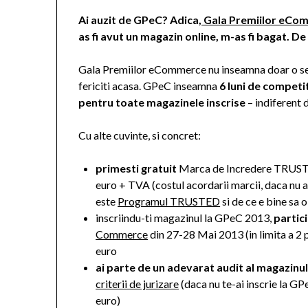
Ai auzit de GPeC? Adica,
Gala Premiilor eCo
as fi avut un magazin online, m-as fi bagat. De
Gala Premiilor eCommerce nu inseamna doar o sea
fericiti acasa. GPeC inseamna
6 luni de competit
pentru toate magazinele inscrise
– indiferent 
Cu alte cuvinte, si concret:
primesti gratuit
Marca de Incredere TRUSTED
euro + TVA (costul acordarii marcii, daca nu a
este
Programul TRUSTED
si de ce e bine sa 
inscriindu-ti magazinul la GPeC 2013,
partici
Commerce
din 27-28 Mai 2013 (in limita a 2
euro
ai parte de un adevarat audit al magazinul
criterii de jurizare
(daca nu te-ai inscrie la G
euro)