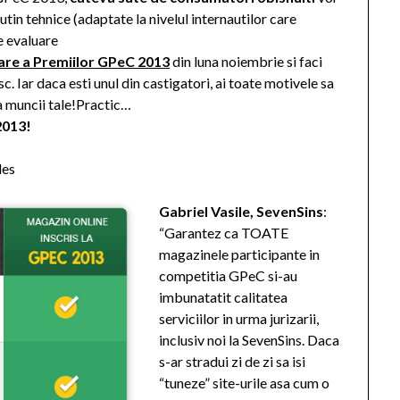
tin tehnice (adaptate la nivelul internautilor care
de evaluare
are a Premiilor GPeC 2013
din luna noiembrie si faci
 Iar daca esti unul din castigatori, ai toate motivele sa
a muncii tale!Practic…
2013!
les
Gabriel Vasile, SevenSins
:
“Garantez ca TOATE
magazinele participante in
competitia GPeC si-au
imbunatatit calitatea
serviciilor in urma jurizarii,
inclusiv noi la SevenSins. Daca
s-ar stradui zi de zi sa isi
“tuneze” site-urile asa cum o