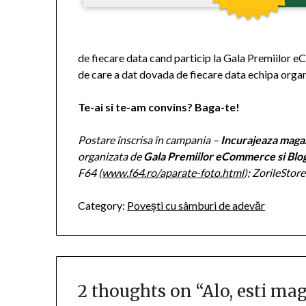
de fiecare data cand particip la Gala Premiilor 
de care a dat dovada de fiecare data echipa orga
Te-ai si te-am convins? Baga-te!
Postare înscrisa în campania –
Incurajeaza magaz
organizata de
Gala Premiilor eCommerce
si Blo
F64 (
www.f64.ro/aparate-foto.html
); ZorileStore
Category:
Povești cu sâmburi de adevăr
2 thoughts on “
Alo, esti ma