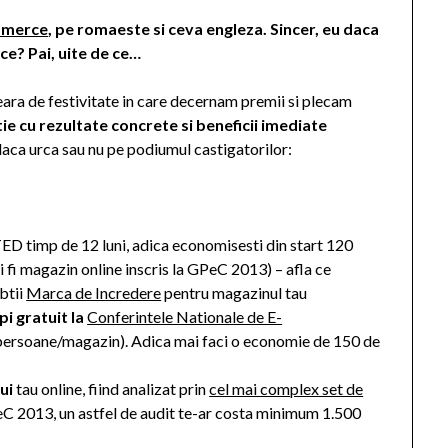
mmerce
, pe romaeste si ceva engleza. Sincer, eu daca
 ce? Pai, uite de ce…
ra de festivitate in care decernam premii si plecam
ie cu rezultate concrete si beneficii imediate
daca urca sau nu pe podiumul castigatorilor:
 timp de 12 luni, adica economisesti din start 120
i fi magazin online inscris la GPeC 2013) – afla ce
obtii
Marca de Incredere
pentru magazinul tau
pi gratuit la
Conferintele Nationale de E-
 persoane/magazin). Adica mai faci o economie de 150 de
ui
tau online, fiind analizat prin
cel mai complex set de
PeC 2013, un astfel de audit te-ar costa minimum 1.500