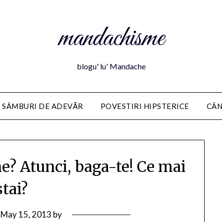
mandachisme
blogu' lu' Mandache
 SÂMBURI DE ADEVĂR
POVESTIRI HIPSTERICE
CÂN
ne? Atunci, baga-te! Ce mai
stai?
n
May 15, 2013
by