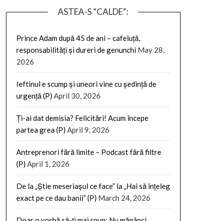
ASTEA-S “CALDE”:
Prince Adam după 45 de ani – cafeluță,
responsabilități și dureri de genunchi
May 28,
2026
Ieftinul e scump și uneori vine cu ședință de
urgență (P)
April 30, 2026
Ți-ai dat demisia? Felicitări! Acum începe
partea grea (P)
April 9, 2026
Antreprenori fără limite – Podcast fără filtre
(P)
April 1, 2026
De la „Știe meseriașul ce face” la „Hai să înțeleg
exact pe ce dau banii” (P)
March 24, 2026
Doar o vorbă să-ți mai spun: Nu mănânci