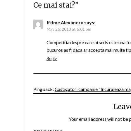
Ce mai stai?
”
Iftime Alexandru
says:
May 26, 2013 at 6:01 pm
Competitia despre care ai scris este una foar
bucuros as fi daca ar accepta mai multe ti
Reply
Pingback:
Castigatori campanie "Incurajeaza mag
Leav
Your email address will not be 