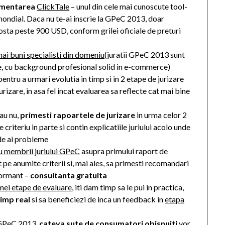
lementarea
ClickTale
– unul din cele mai cunoscute tool-
mondial. Daca nu te-ai inscrie la GPeC 2013, doar
costa peste 900 USD, conform grilei oficiale de preturi
mai buni specialisti din domeniu
(juratii GPeC 2013 sunt
ne, cu background profesional solid in e-commerce)
entru a urmari evolutia in timp si in 2 etape de jurizare
urizare, in asa fel incat evaluarea sa reflecte cat mai bine
sau nu,
primesti rapoartele de jurizare
in urma celor 2
criteriu in parte si contin explicatiile juriului acolo unde
nde ai probleme
 cu membrii juriului GPeC
asupra primului raport de
t pe anumite criterii si, mai ales, sa primesti recomandari
formant –
consultanta gratuita
mei etape de evaluare
, iti dam timp sa le pui in practica,
timp real
si sa beneficiezi de inca un feedback in
etapa
t GPeC 2013,
cateva sute de consumatori obisnuiti
vor