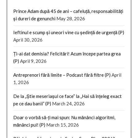
Prince Adam după 45 de ani – cafeluță, responsabilități
și dureri de genunchi
May 28, 2026
Ieftinul e scump și uneori vine cu ședință de urgență (P)
April 30, 2026
Ți-ai dat demisia? Felicitări! Acum începe partea grea
(P)
April 9, 2026
Antreprenori fără limite – Podcast fără filtre (P)
April
1, 2026
De la „Știe meseriașul ce face” la „Hai să înțeleg exact
pe ce dau banii” (P)
March 24, 2026
Doar o vorbă să-ți mai spun: Nu mănânci algoritmi,
mănânci pui! (P)
March 15, 2026