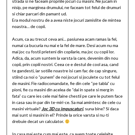
strada si ne faceam propriile jocuri cu masini. Ne jucam in
nisip, pe marginea drumului, ne faceam tot felul de drumuri
si chiar parcari din pamant ud.
Era modul nostru de a avea niste jocuri zamislite de mintea
noastra… de copii.
Acum, ca au trecut ceva ani… pasiunea acam ramas la fel,
numai ca bucuria nu mai e la fel de mare. Desi acum nu ma
mai joc cu fostii prieteni din copilarie, ma joc cu copii lor.
Adica, da, acum suntem la varsta la care, devenim din nou
copii, prin copiii nostri. Ceea ce e destul de cool asa, cand
te gandesti, iar sotiile noastre isi cam fac de cap singure,
stiind ca noi o “punem” de noi jocuri si joculete cu tot felul
de masini. Fie radiocomandate, fie din cele “pe tabla” cu
pioni, fie cu masini din acelea de “dai in spate si merg in
fata” cu care ies cele mai faine chestii pe care le putem face
in casa sau in par din te-miri-ce. Sa mai amintesc de cele cu
masini virtuale?
Joc 3D cu impuscaturi
, suna bine? Si daca
mai sunt si masini in el? Prinde la orice varsta si nu-ti
drebuie decat un calculator.
In casa mai este cum mai este, ca avem toate celelalte