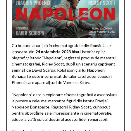
Cu bucurie anunț că în cinematografele din România se
lanseaza din
24 noiembrie 2023
filmul istoric/ epic/
biografic/ istoric “Napoleon”, regizat și produs de maestrul
cinematografiei, Ridley Scott, după un scenariu captivant
semnat de David Scarpa. Rolul iconic al lui Napoleon
Bonaparte este interpretat de talentatul actor Joaquin
Phoeni, care apare al[turi de Vanessa Kirby.
“Napoleon” este o explorare cinematografică a ascensiunii
la putere a celei mai marcante figuri din istoria Franței,
Napoleon Bonaparte. Regizorul Ridley Scott, cunoscut
pentru abordările sale impresionante în cinematografie,
aduce la viață epicul destin al acestui lider remarcabil.