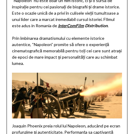
“Napoleon” nu este doar un film istoric, ci și o sursă de
inspirație pentru cei pasionați de biografii și drame istorice.
Este o ocazie unică de a privi în culisele vieții tumultoase a
unui lider care a marcat iremediabil cursul istoriei. FIlmul
este adus in Romania de
InterComFilm
Distribution
.
Prin îmbinarea dramatismului cu elemente istorice
autentice, “Napoleon” promite să ofere o experiență
cinematografică memorabilă pentru toți cei care sunt atrași
de epoci de mare impact și personalități care au schimbat
lumea.
Joaquin Phoenix preia rolul lui Napoleon, aducând pe ecran
profunzime și autenticitate. Performanța sa captivantă