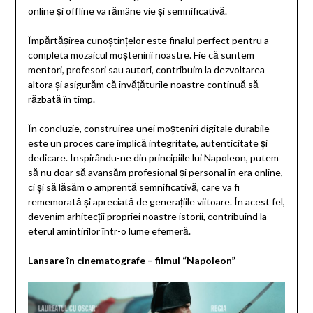
online și offline va rămâne vie și semnificativă.
Împărtășirea cunoștințelor este finalul perfect pentru a
completa mozaicul moștenirii noastre. Fie că suntem
mentori, profesori sau autori, contribuim la dezvoltarea
altora și asigurăm că învățăturile noastre continuă să
răzbată în timp.
În concluzie, construirea unei moșteniri digitale durabile
este un proces care implică integritate, autenticitate și
dedicare. Inspirându-ne din principiile lui Napoleon, putem
să nu doar să avansăm profesional și personal în era online,
ci și să lăsăm o amprentă semnificativă, care va fi
rememorată și apreciată de generațiile viitoare. În acest fel,
devenim arhitecții propriei noastre istorii, contribuind la
eterul amintirilor într-o lume efemeră.
Lansare în cinematografe – filmul “Napoleon”