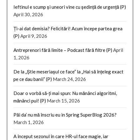
Ieftinul e scump și uneori vine cu ședință de urgență (P)
April 30, 2026
Ți-ai dat demisia? Felicitări! Acum începe partea grea
(P)
April 9, 2026
Antreprenori fără limite – Podcast fără filtre (P)
April
1, 2026
De la „Știe meseriașul ce face” la „Hai să înțeleg exact
pe ce dau banii” (P)
March 24, 2026
Doar o vorbă să-ți mai spun: Nu mănânci algoritmi,
mănânci pui! (P)
March 15, 2026
Păi da’ nu mă înscriu eu in Spring SuperBlog 2026?
March 1, 2026
A început sezonul în care HR-ul face magie, iar