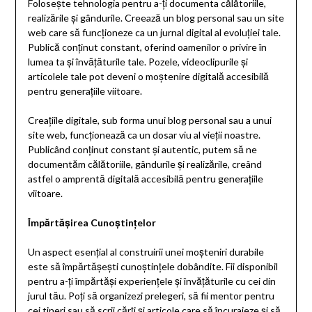
Folosește tehnologia pentru a-ți documenta călătoriile,
realizările și gândurile. Creează un blog personal sau un site
web care să funcționeze ca un jurnal digital al evoluției tale.
Publică conținut constant, oferind oamenilor o privire în
lumea ta și învățăturile tale. Pozele, videoclipurile și
articolele tale pot deveni o moștenire digitală accesibilă
pentru generațiile viitoare.
Creațiile digitale, sub forma unui blog personal sau a unui
site web, funcționează ca un dosar viu al vieții noastre.
Publicând conținut constant și autentic, putem să ne
documentăm călătoriile, gândurile și realizările, creând
astfel o amprentă digitală accesibilă pentru generațiile
viitoare.
Împărtășirea Cunoștințelor
Un aspect esențial al construirii unei moșteniri durabile
este să împărtășești cunoștințele dobândite. Fii disponibil
pentru a-ți împărtăși experiențele și învățăturile cu cei din
jurul tău. Poți să organizezi prelegeri, să fii mentor pentru
cei tineri sau să scrii cărți și articole care să încurajeze și să