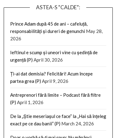
ASTEA-S “CALDE”:
Prince Adam după 45 de ani – cafeluță,
responsabilități și dureri de genunchi
May 28,
2026
Ieftinul e scump și uneori vine cu ședință de
urgență (P)
April 30, 2026
Ți-ai dat demisia? Felicitări! Acum începe
partea grea (P)
April 9, 2026
Antreprenori fără limite – Podcast fără filtre
(P)
April 1, 2026
De la „Știe meseriașul ce face” la „Hai să înțeleg
exact pe ce dau banii” (P)
March 24, 2026
Doar o vorbă să-ți mai spun: Nu mănânci