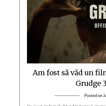
Am fost să văd un fi
Grudge 3
Posted on
J
Da, exact, am fost să văd un film horror la cinema 