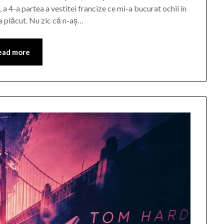
 a 4-a partea a vestitei francize ce mi-a bucurat ochii în
a plăcut. Nu zic că n-aș…
ead more