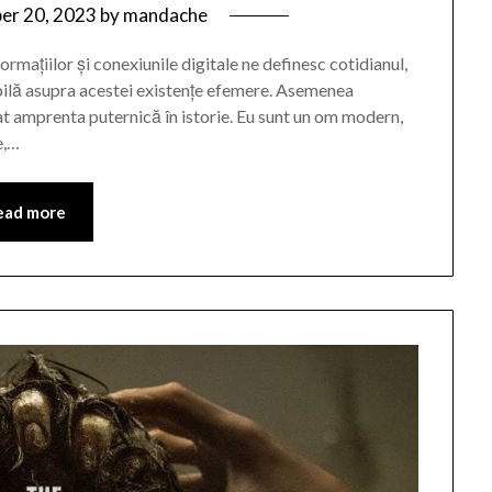
r 20, 2023
by
mandache
rmațiilor și conexiunile digitale ne definesc cotidianul,
bilă asupra acestei existențe efemere. Asemenea
at amprenta puternică în istorie. Eu sunt un om modern,
e,…
ead more