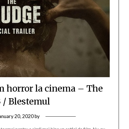
lm horror la cinema – The
 / Blestemul
anuary 20, 2020
by
tocmai pentru a simți mai bine un astfel de film. Nu, nu