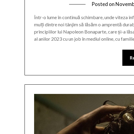
Posted on
Novembe
Într-o lume în continuă schimbare, unde viteza info
mulți dintre noi tânjim să lăsăm o amprentă dura
principiilor lui Napoleon Bonaparte, care și-a lăs
al anilor 2023 cu un job în mediul online, cu famili
R