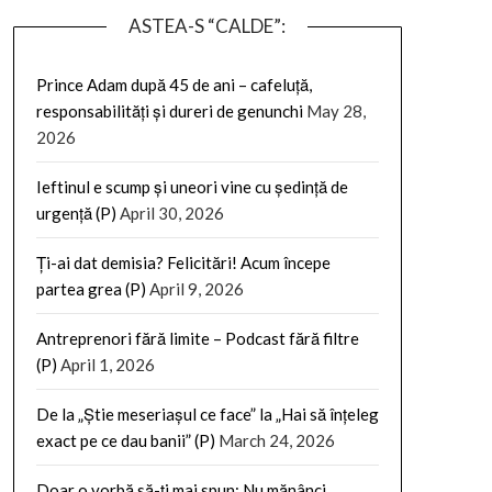
ASTEA-S “CALDE”:
Prince Adam după 45 de ani – cafeluță,
responsabilități și dureri de genunchi
May 28,
2026
Ieftinul e scump și uneori vine cu ședință de
urgență (P)
April 30, 2026
Ți-ai dat demisia? Felicitări! Acum începe
partea grea (P)
April 9, 2026
Antreprenori fără limite – Podcast fără filtre
(P)
April 1, 2026
De la „Știe meseriașul ce face” la „Hai să înțeleg
exact pe ce dau banii” (P)
March 24, 2026
Doar o vorbă să-ți mai spun: Nu mănânci