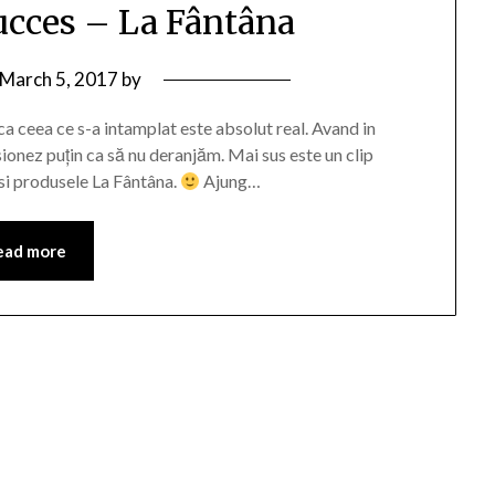
Succes – La Fântâna
March 5, 2017
by
a ceea ce s-a intamplat este absolut real. Avand in
sionez puțin ca să nu deranjăm. Mai sus este un clip
 si produsele La Fântâna.
Ajung…
ead more