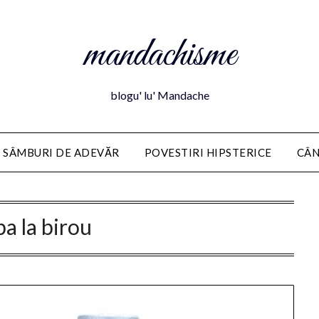
mandachisme
blogu' lu' Mandache
 SÂMBURI DE ADEVĂR
POVESTIRI HIPSTERICE
CÂN
pa la birou