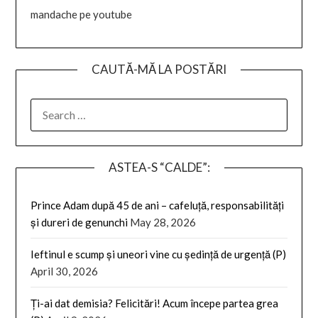
mandache pe youtube
CAUTĂ-MĂ LA POSTĂRI
SEARCH
FOR:
ASTEA-S “CALDE”:
Prince Adam după 45 de ani – cafeluță, responsabilități
și dureri de genunchi
May 28, 2026
Ieftinul e scump și uneori vine cu ședință de urgență (P)
April 30, 2026
Ți-ai dat demisia? Felicitări! Acum începe partea grea