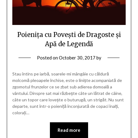
Poienița cu Povești de Dragoste și
Apă de Legendă
Posted on
October 30, 2017
by
Stau întins pe iarbă, soarele-mi mângâie cu căldură
molcomă pleoapele închise, este o liniște acompaniată de
zgomotul frunzelor ce se zbat sub adierea domoală a
vântului. Dinspre sat mai răzbește câte un lătrat de câine,
câte un topor care lovește o buturugă, un strigăt. Nu sunt
departe, sunt într-o poieniță înconjurată de copaci înalți,
colorați…
Read more