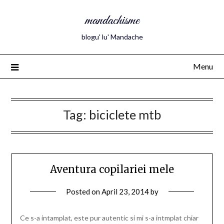
mandachisme
blogu' lu' Mandache
Menu
Tag:
biciclete mtb
Aventura copilariei mele
Posted on
April 23, 2014
by
Ce s-a intamplat, este pur autentic si mi s-a intmplat chiar