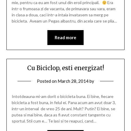
mie, pentru ca eu am fost unul din eroii principali.
Era
intr-o frumoasa zi de vacanta, de primavara sau vara, eram
in clasa a doua, caci intr-a intaia invatasem sa merg pe
bicicleta. Aveam un Pegas albastru, din acela care se plia…
Read more
Cu Biciclop, esti energizat!
Posted on
March 28, 2014
by
Intotdeauna mi-am dorit o bicicleta buna. Ei bine, fiecare
bicicleta a fost buna, in felul ei. Pana acum am avut doar 3,
intr-un interval de vreo 25 de ani. Mult? Putin? Ei bine, se
putea si mai bine, daca as fi avut constant tangente cu
sportul. Stii cum e… Te lasi si te reapuci, cand…